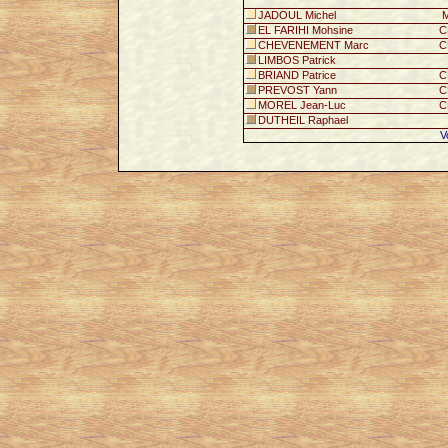
JADOUL Michel
M
EL FARIHI Mohsine
C
CHEVENEMENT Marc
C
LIMBOS Patrick
BRIAND Patrice
C
PREVOST Yann
C
MOREL Jean-Luc
C
DUTHEIL Raphael
V