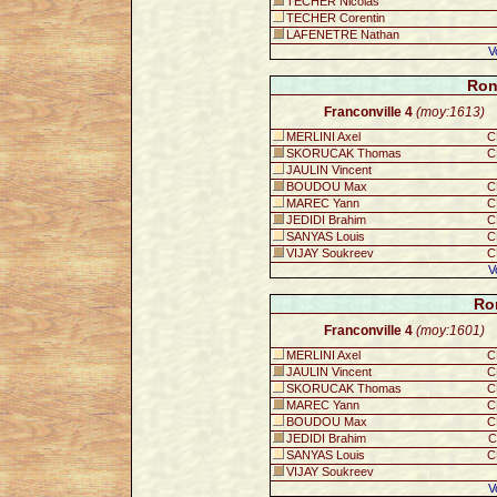
TECHER Nicolas
TECHER Corentin
LAFENETRE Nathan
V
Ron
Franconville 4
(moy:1613)
MERLINI Axel
C
SKORUCAK Thomas
C
JAULIN Vincent
BOUDOU Max
C
MAREC Yann
C
JEDIDI Brahim
C
SANYAS Louis
C
VIJAY Soukreev
C
V
Ro
Franconville 4
(moy:1601)
MERLINI Axel
C
JAULIN Vincent
C
SKORUCAK Thomas
C
MAREC Yann
C
BOUDOU Max
C
JEDIDI Brahim
C
SANYAS Louis
C
VIJAY Soukreev
V