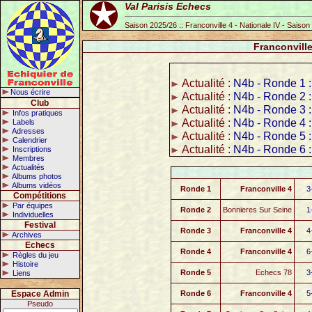
Val Parisis Echecs
Saison 2025/26 :: Franconville 4 - Nationale IV - Saiso
Franconville
Actualité :
N4b - Ronde 1 :
Nous écrire
Actualité :
N4b - Ronde 2 :
Club
Actualité :
N4b - Ronde 3 :
Infos pratiques
Actualité :
N4b - Ronde 4 :
Labels
Adresses
Actualité :
N4b - Ronde 5 :
Calendrier
Actualité :
N4b - Ronde 6 :
Inscriptions
Membres
Actualités
Albums photos
Albums vidéos
Ronde 1
Franconville 4
3
Compétitions
Par équipes
Ronde 2
Bonnieres Sur Seine
1
Individuelles
Festival
Ronde 3
Franconville 4
4
Archives
Echecs
Ronde 4
Franconville 4
6
Règles du jeu
Histoire
Ronde 5
Echecs 78
3
Liens
Espace Admin
Ronde 6
Franconville 4
5
Pseudo