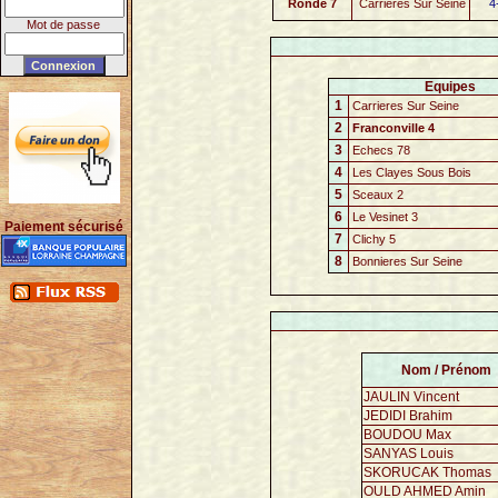
Ronde 7
Carrieres Sur Seine
4
Mot de passe
Equipes
1
Carrieres Sur Seine
2
Franconville 4
3
Echecs 78
4
Les Clayes Sous Bois
5
Sceaux 2
6
Le Vesinet 3
Paiement sécurisé
7
Clichy 5
8
Bonnieres Sur Seine
Nom / Prénom
JAULIN Vincent
JEDIDI Brahim
BOUDOU Max
SANYAS Louis
SKORUCAK Thomas
OULD AHMED Amin