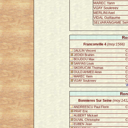
MAREC Yann
VIJAY Soukreev
MERLINI Axel
VIDAL Guillaume
SELVARANGAME Sel
Ro
Franconville 4
(moy:1566)
JAULIN Vincent
C
JEDIDI Brahim
C
BOUDOU Max
C
SANYAS Louis
SKORUCAK Thomas
C
OULD AHMED Amin
C
MAREC Yann
C
VIJAY Soukreev
C
V
Ron
Bonnieres Sur Seine
(moy:141
ANDREESCU Paul-Florin
C
PRAT Eric
AUBERT Mickael
DUVAL Christophe
C
EUBEN Jean