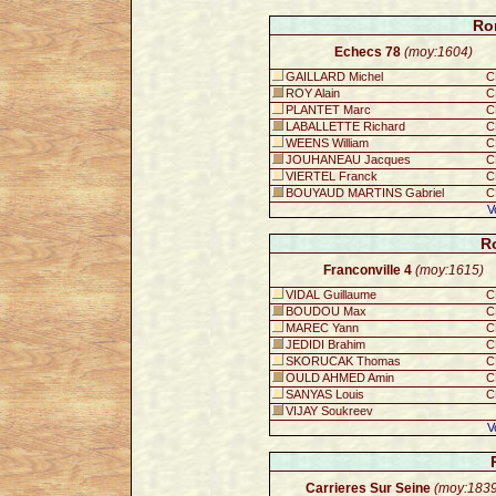
Ro
Echecs 78
(moy:1604)
GAILLARD Michel
C
ROY Alain
C
PLANTET Marc
C
LABALLETTE Richard
C
WEENS William
C
JOUHANEAU Jacques
C
VIERTEL Franck
C
BOUYAUD MARTINS Gabriel
C
V
R
Franconville 4
(moy:1615)
VIDAL Guillaume
C
BOUDOU Max
C
MAREC Yann
C
JEDIDI Brahim
C
SKORUCAK Thomas
C
OULD AHMED Amin
C
SANYAS Louis
C
VIJAY Soukreev
V
Carrieres Sur Seine
(moy:1839