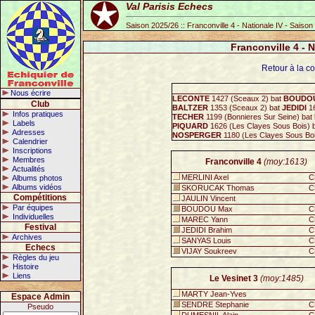
Val Parisis Echecs
Saison 2025/26 :: Franconville 4 - Nationale IV - Saiso
Franconville 4 - 
Retour à la co
Nous écrire
LECONTE
1427 (Sceaux 2) bat
BOUDO
Club
BALTZER
1353 (Sceaux 2) bat
JEDIDI
16
Infos pratiques
TECHER
1199 (Bonnieres Sur Seine) bat
Labels
PIQUARD
1626 (Les Clayes Sous Bois) 
Adresses
NOSPERGER
1180 (Les Clayes Sous Bo
Calendrier
Inscriptions
Membres
Franconville 4
(moy:1613)
Actualités
MERLINI Axel
C
Albums photos
Albums vidéos
SKORUCAK Thomas
C
Compétitions
JAULIN Vincent
Par équipes
BOUDOU Max
C
Individuelles
MAREC Yann
C
Festival
JEDIDI Brahim
C
Archives
SANYAS Louis
C
Echecs
VIJAY Soukreev
C
Règles du jeu
Histoire
Liens
Le Vesinet 3
(moy:1485)
MARTY Jean-Yves
Espace Admin
SENDRE Stephanie
C
Pseudo