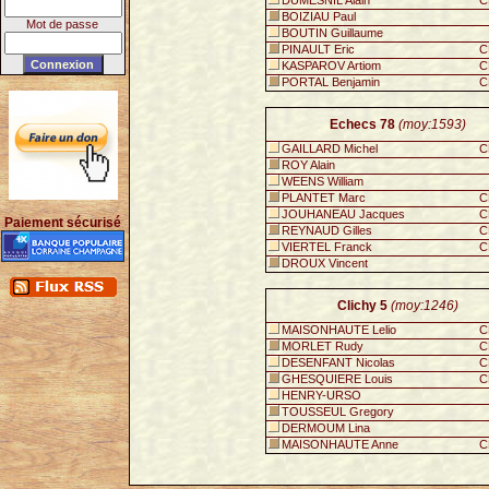
DUMESNIL Alain
C
BOIZIAU Paul
Mot de passe
BOUTIN Guillaume
PINAULT Eric
C
KASPAROV Artiom
C
PORTAL Benjamin
C
Echecs 78
(moy:1593)
GAILLARD Michel
C
ROY Alain
WEENS William
PLANTET Marc
C
JOUHANEAU Jacques
C
Paiement sécurisé
REYNAUD Gilles
C
VIERTEL Franck
C
DROUX Vincent
Clichy 5
(moy:1246)
MAISONHAUTE Lelio
C
MORLET Rudy
C
DESENFANT Nicolas
C
GHESQUIERE Louis
C
HENRY-URSO
TOUSSEUL Gregory
DERMOUM Lina
MAISONHAUTE Anne
C