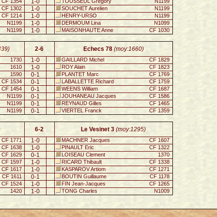
CF 1354
1-0
TOUSSEUL Gregory
N1199
CF 1302
1-0
SOUCHET Aurelien
N1199
CF 1214
1-0
HENRY-URSO
N1199
N1199
1-0
DERMOUM Lina
N1099
N1199
1-0
MAISONHAUTE Anne
CF 1030
439)
2-6
Echecs 78
(moy:1660)
1730
1-0
GAILLARD Michel
CF 1829
1610
1-0
ROY Alain
CF 1823
1590
0-1
PLANTET Marc
CF 1769
CF 1534
0-1
LABALLETTE Richard
CF 1759
CF 1454
0-1
WEENS William
CF 1687
N1199
0-1
JOUHANEAU Jacques
CF 1586
N1199
0-1
REYNAUD Gilles
CF 1465
N1199
0-1
VIERTEL Franck
CF 1359
)
6-2
Le Vesinet 3
(moy:1295)
CF 1771
1-0
MACHNER Jacques
CF 1607
CF 1638
1-0
PINAULT Eric
CF 1322
CF 1629
0-1
LOISEAU Clement
1370
CF 1597
1-0
RICARD Thibault
CF 1338
CF 1617
1-0
KASPAROV Artiom
CF 1271
CF 1611
0-1
BOUTIN Guillaume
CF 1178
CF 1524
1-0
FIN Jean-Jacques
CF 1265
1420
1-0
TONG Charles
N1009