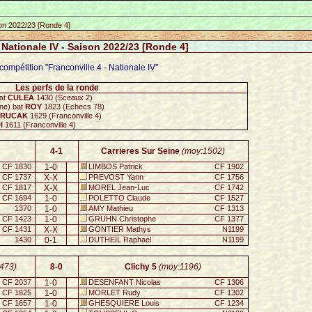
son 2022/23 [Ronde 4]
- Nationale IV - Saison 2022/23 [Ronde 4]
compétition "Franconville 4 - Nationale IV"
Les perfs de la ronde
bat
CULEA
1430 (Sceaux 2)
ne) bat
ROY
1823 (Echecs 78)
RUCAK
1629 (Franconville 4)
I
1611 (Franconville 4)
4-1
Carrieres Sur Seine
(moy:1502)
CF 1830
1-0
LIMBOS Patrick
CF 1902
CF 1737
X-X
PREVOST Yann
CF 1756
CF 1817
X-X
MOREL Jean-Luc
CF 1742
CF 1694
1-0
POLETTO Claude
CF 1527
1370
1-0
AMY Mathieu
CF 1313
CF 1423
1-0
GRUHN Christophe
CF 1377
CF 1431
X-X
GONTIER Mathys
N1199
1430
0-1
DUTHEIL Raphael
N1199
473)
8-0
Clichy 5
(moy:1196)
CF 2037
1-0
DESENFANT Nicolas
CF 1306
CF 1825
1-0
MORLET Rudy
CF 1302
CF 1657
1-0
GHESQUIERE Louis
CF 1234