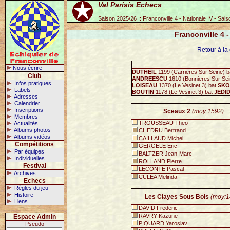
Val Parisis Echecs
Saison 2025/26 :: Franconville 4 - Nationale IV - Sai
Franconville 4 
Retour à la 
Nous écrire
DUTHEIL
1199 (Carrieres Sur Seine) 
Club
ANDREESCU
1610 (Bonnieres Sur Sei
Infos pratiques
LOISEAU
1370 (Le Vesinet 3) bat
SKO
Labels
BOUTIN
1178 (Le Vesinet 3) bat
JEDID
Adresses
Calendrier
Inscriptions
Sceaux 2
(moy:1592)
Membres
TROUSSEAU Theo
Actualités
Albums photos
CHEDRU Bertrand
Albums vidéos
CAILLAUD Michel
Compétitions
GERGELE Eric
Par équipes
BALTZER Jean-Marc
Individuelles
ROLLAND Pierre
Festival
LECONTE Pascal
Archives
CULEA Melinda
Echecs
Règles du jeu
Histoire
Les Clayes Sous Bois
(moy:1
Liens
DAVID Frederic
RAVRY Kazune
Espace Admin
PIQUARD Yaroslav
Pseudo