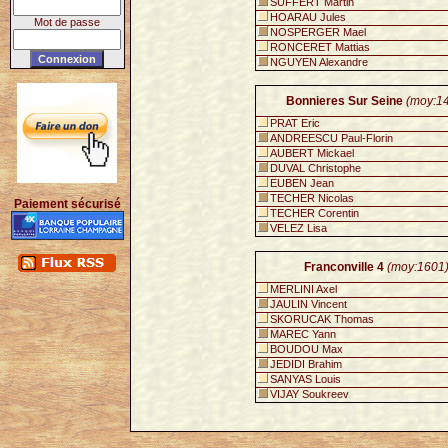
SUFFERT Martin
HOARAU Jules
Mot de passe
NOSPERGER Mael
RONCERET Mattias
NGUYEN Alexandre
Bonnieres Sur Seine
(moy:1
PRAT Eric
ANDREESCU Paul-Florin
AUBERT Mickael
DUVAL Christophe
EUBEN Jean
TECHER Nicolas
Paiement sécurisé
TECHER Corentin
VELEZ Lisa
Franconville 4
(moy:1601
MERLINI Axel
JAULIN Vincent
SKORUCAK Thomas
MAREC Yann
BOUDOU Max
JEDIDI Brahim
SANYAS Louis
VIJAY Soukreev