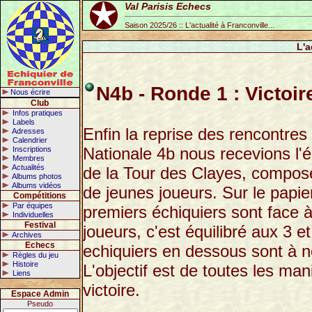
Val Parisis Echecs
Saison 2025/26 :: L'actualité à Franconville...
L'a
N4b - Ronde 1 : Victoir
Nous écrire
Club
Infos pratiques
Labels
Enfin la reprise des rencontres 
Adresses
Calendrier
Nationale 4b nous recevions l'
Inscriptions
Membres
Actualités
de la Tour des Clayes, compos
Albums photos
Albums vidéos
de jeunes joueurs. Sur le papie
Compétitions
Par équipes
premiers échiquiers sont face à
Individuelles
Festival
joueurs, c'est équilibré aux 3 e
Archives
Echecs
echiquiers en dessous sont à n
Règles du jeu
Histoire
L'objectif est de toutes les man
Liens
victoire.
Espace Admin
Pseudo