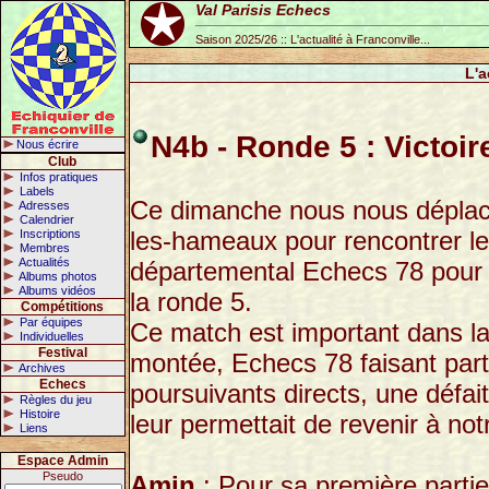
Val Parisis Echecs
Saison 2025/26 :: L'actualité à Franconville...
L'a
N4b - Ronde 5 : Victoir
Nous écrire
Club
Infos pratiques
Labels
Ce dimanche nous nous déplac
Adresses
Calendrier
les-hameaux pour rencontrer le
Inscriptions
Membres
Actualités
départemental Echecs 78 pour
Albums photos
Albums vidéos
la ronde 5.
Compétitions
Par équipes
Ce match est important dans la
Individuelles
Festival
montée, Echecs 78 faisant part
Archives
Echecs
poursuivants directs, une défai
Règles du jeu
Histoire
leur permettait de revenir à not
Liens
Espace Admin
Pseudo
Amin
: Pour sa première parti