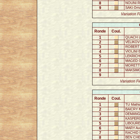
8
NOUNI R
9
SAKI Om
Variation F
Ronde
Coul.
1
QUACH L
2
VELIKOV
3
ROBERT A
4
VIOLINI E
5
LEKRICHI
6
MAGED Ga
7
MORETTO
8
MAKSIMO
9
Variation Fi
Ronde
Coul.
1
TU Mathi
2
BAICRY 
3
DEMANGU
4
KASPERC
5
LIBOURE
6
MARY Aur
7
RACHID N
8
BEN CHEM