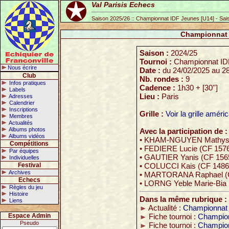
Val Parisis Echecs
Saison 2025/26 :: Championnat IDF Jeunes [U14] - Sai
Championnat 
Saison :
2024/25
Tournoi :
Championnat ID
Nous écrire
Date :
du 24/02/2025 au 2
Club
Nb. rondes :
9
Infos pratiques
Cadence :
1h30 + [30'']
Labels
Lieu :
Paris
Adresses
Calendrier
Inscriptions
Grille :
Voir la grille améri
Membres
Actualités
Albums photos
Avec la participation de :
Albums vidéos
• KHAM-NGUYEN Mathys 
Compétitions
• FEDIERE Lucie (CF 157
Par équipes
• GAUTIER Yanis (CF 156
Individuelles
Festival
• COLUCCI Kais (CF 1486
Archives
• MARTORANA Raphael (
Echecs
• LORNG Yeble Marie-Bia
Règles du jeu
Histoire
Dans la même rubrique :
Liens
Actualité :
Championnat 
Espace Admin
Fiche tournoi :
Champion
Pseudo
Fiche tournoi :
Champion