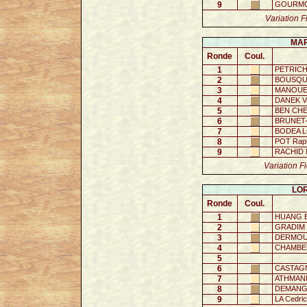
9
GOURMON
Variation F
MAR
Ronde
Coul.
1
PETRICH
2
BOUSQUE
3
MANOUELI
4
DANEK Vi
5
BEN CHEM
6
BRUNET-
7
BODEA L
8
POT Rap
9
RACHID N
Variation F
LOR
Ronde
Coul.
1
HUANG E
2
GRADIM 
3
DERMOUM
4
CHAMBEL
5
6
CASTAGN
7
ATHMANI 
8
DEMANGU
9
LA Cedric