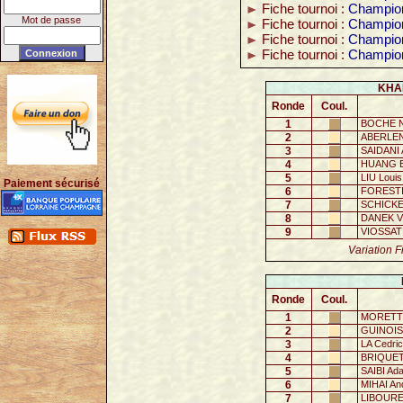
Fiche tournoi :
Champion
Mot de passe
Fiche tournoi :
Champion
Fiche tournoi :
Champion
Fiche tournoi :
Champion
KHAM
Ronde
Coul.
1
BOCHE Ni
2
ABERLEN
3
SAIDANI 
4
HUANG E
5
LIU Louis
Paiement sécurisé
6
FORESTI
7
SCHICKE
8
DANEK Vi
9
VIOSSAT
Variation F
Ronde
Coul.
1
MORETTO
2
GUINOIS
3
LA Cedric
4
BRIQUET
5
SAIBI Ad
6
MIHAI And
7
LIBOURE