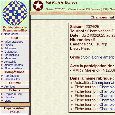
Val Parisis Echecs
Saison 2025/26 :: Championnat IDF Jeunes [U08] - Sai
Championnat 
Saison :
2024/25
Tournoi :
Championnat ID
Nous écrire
Date :
du 24/02/2025 au 2
Club
Nb. rondes :
9
Infos pratiques
Cadence :
50'+10''/cp
Labels
Lieu :
Paris
Adresses
Calendrier
Inscriptions
Grille :
Voir la grille améri
Membres
Actualités
Albums photos
Avec la participation de :
Albums vidéos
• MARY Manerick (N1299)
Compétitions
Par équipes
Dans la même rubrique :
Individuelles
Actualité :
Championnat 
Festival
Archives
Fiche tournoi :
Champion
Echecs
Fiche tournoi :
Champion
Règles du jeu
Fiche tournoi :
Champion
Histoire
Fiche tournoi :
Champion
Liens
Fiche tournoi :
Champion
Espace Admin
Fiche tournoi :
Champion
Pseudo