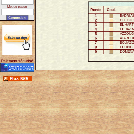
Mot de passe
Ronde
Coul.
1
BADRI Ali
2
CHEIKH-L
3
EL HARTI
4
EL BAZ 
5
AZZOUG 
6
ATARODI 
7
BOUAZIZ 
8
ECOBICH
9
DOMENAC
Paiement sécurisé