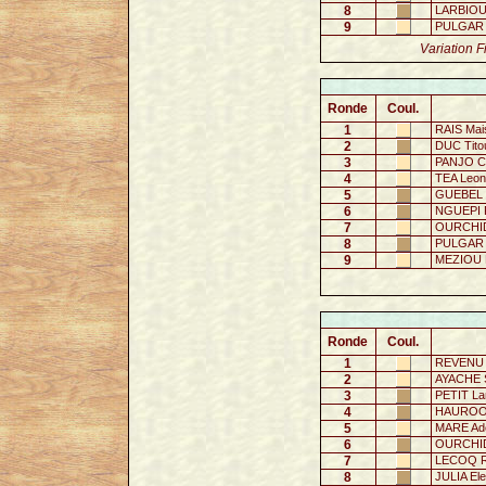
8
LARBIOU
9
PULGAR 
Variation F
Ronde
Coul.
1
RAIS Mai
2
DUC Tito
3
PANJO CH
4
TEA Leon
5
GUEBEL O
6
NGUEPI 
7
OURCHID
8
PULGAR 
9
MEZIOU 
Ronde
Coul.
1
REVENU 
2
AYACHE 
3
PETIT La
4
HAUROO E
5
MARE Ade
6
OURCHID
7
LECOQ R
8
JULIA El