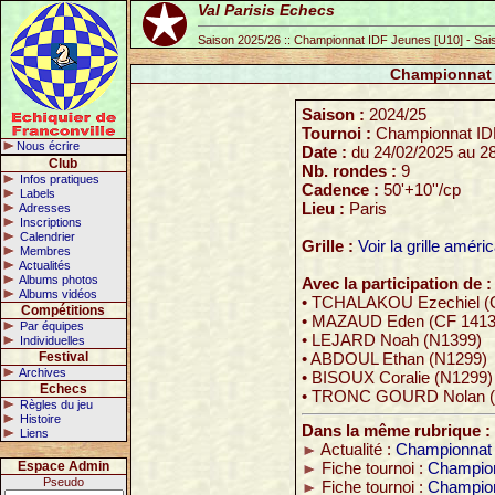
Val Parisis Echecs
Saison 2025/26 :: Championnat IDF Jeunes [U10] - Sai
Championnat 
Saison :
2024/25
Tournoi :
Championnat ID
Nous écrire
Date :
du 24/02/2025 au 2
Club
Nb. rondes :
9
Infos pratiques
Cadence :
50'+10''/cp
Labels
Lieu :
Paris
Adresses
Inscriptions
Calendrier
Grille :
Voir la grille améri
Membres
Actualités
Albums photos
Avec la participation de :
Albums vidéos
• TCHALAKOU Ezechiel (
Compétitions
• MAZAUD Eden (CF 1413
Par équipes
• LEJARD Noah (N1399)
Individuelles
Festival
• ABDOUL Ethan (N1299)
Archives
• BISOUX Coralie (N1299)
Echecs
• TRONC GOURD Nolan (
Règles du jeu
Histoire
Dans la même rubrique :
Liens
Actualité :
Championnat 
Espace Admin
Fiche tournoi :
Champion
Pseudo
Fiche tournoi :
Champion