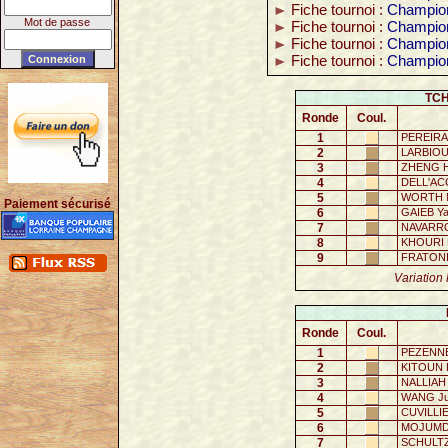
Fiche tournoi :
Champion
Mot de passe
Fiche tournoi :
Champion
Fiche tournoi :
Champion
Fiche tournoi :
Champion
TCH
Ronde
Coul.
1
PEREIRA 
2
LARBIOU
3
ZHENG H
4
DELL'ACC
5
WORTH M
Paiement sécurisé
6
GAIEB Ya
7
NAVARRO
8
KHOURI M
9
FRATONI
Variation 
Ronde
Coul.
1
PEZENNE
2
KITOUN 
3
NALLIAH 
4
WANG Jul
5
CUVILLIE
6
MOJUMD
7
SCHULTZ