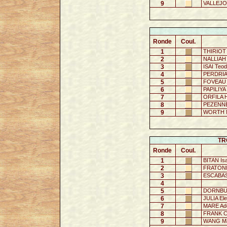
9
VALLEJO-
Ronde
Coul.
1
THIRIOT 
2
NALLIAH 
3
ISAI Teod
4
PERDRIAU
5
FOVEAU 
6
PAPILIYA 
7
ORFILA 
8
PEZENNE
9
WORTH M
TR
Ronde
Coul.
1
BITAN Is
2
FRATONI
3
ESCABASS
4
5
DORNBU
6
JULIA El
7
MARE Ade
8
FRANK Ce
9
WANG Ma