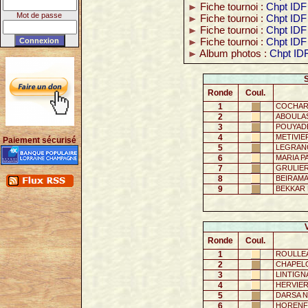
Fiche tournoi :
Chpt IDF 
Mot de passe
Fiche tournoi :
Chpt IDF
Fiche tournoi :
Chpt IDF
Fiche tournoi :
Chpt IDF
Album photos :
Chpt ID
Ronde
Coul.
1
COCHARD
2
ABOULAS
3
POUYADE 
4
METIVIER
Paiement sécurisé
5
LEGRANG
6
MARIA PA
7
GRULIER 
8
BEIRAMA
9
BEKKAR P
Ronde
Coul.
1
ROULLEAU
2
CHAPELO
3
LINTIGNA
4
HERVIER 
5
DARSA N
6
HORENFE