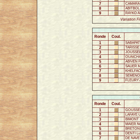
7
CAMARA 
8
ABITBOL 
9
RAYKO Al
Variation F
Ronde
Coul.
1
SABAPATH
2
TARISSE 
3
JOUSSEL
4
OUAICHA 
5
ABIVEN Pi
6
SAUER Ma
7
KHELFAO
8
SEMENOV
9
FLEURY A
Ronde
Coul.
1
GOUSSEL
2
LAFAYE 
3
BIMONT 
4
MAIER N
5
BRETONN
6
DENTI L
7
DE NAVE 