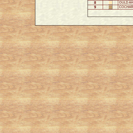
8
OULD AH
9
COCHARD