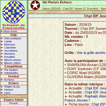
Val Parisis Echecs
Saison 2025/26 :: Chpt IDF Jeunes [2. Poussins] - Sai
Chpt IDF Jeun
Saison :
2018/19
Tournoi :
Chpt IDF Jeunes
Nous écrire
Date :
du 25/02/2019 au 0
Club
Nb. rondes :
9
Infos pratiques
Cadence :
Labels
Lieu :
Paris
Adresses
Calendrier
Inscriptions
Grille :
Voir la grille améri
Membres
Actualités
Albums photos
Avec la participation de :
Albums vidéos
• SIVARAJAH Aruran (122
Compétitions
• VIJAY Soukreev (CF 106
Par équipes
• CORIC Mael (N1009)
Individuelles
Festival
• OLIVEIRA Mateo (N1009
Archives
Echecs
Dans la même rubrique :
Règles du jeu
Actualité :
Chpt IDF Jeu
Histoire
Actualité :
Chpt IDF Jeu
Liens
Actualité :
Raphaël, Abis
Espace Admin
France Jeunes !
Pseudo
Fiche tournoi :
Chpt IDF 