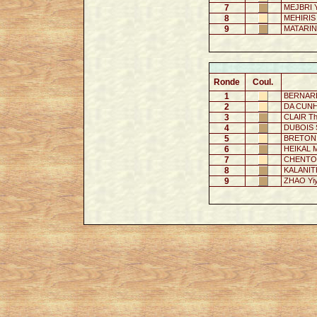
7
MEJBRI Y
8
MEHIRIS
9
MATARIN
Ronde
Coul.
1
BERNARDE
2
DA CUNHA
3
CLAIR Th
4
DUBOIS S
5
BRETON A
6
HEIKAL M
7
CHENTOUF
8
KALANITH
9
ZHAO Yi