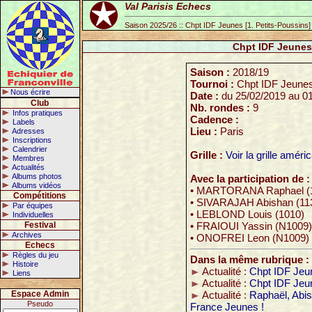
Val Parisis Echecs
Saison 2025/26 :: Chpt IDF Jeunes [1. Petits-Poussins]
Chpt IDF Jeunes 
Saison :
2018/19
Tournoi :
Chpt IDF Jeunes 
Nous écrire
Date :
du 25/02/2019 au 0
Club
Nb. rondes :
9
Infos pratiques
Cadence :
Labels
Lieu :
Paris
Adresses
Inscriptions
Calendrier
Grille :
Voir la grille améri
Membres
Actualités
Albums photos
Avec la participation de :
Albums vidéos
• MARTORANA Raphael (
Compétitions
• SIVARAJAH Abishan (11
Par équipes
• LEBLOND Louis (1010)
Individuelles
Festival
• FRAIOUI Yassin (N1009)
Archives
• ONOFREI Leon (N1009)
Echecs
Règles du jeu
Dans la même rubrique :
Histoire
Actualité :
Chpt IDF Jeu
Liens
Actualité :
Chpt IDF Jeu
Espace Admin
Actualité :
Raphaël, Abis
Pseudo
France Jeunes !