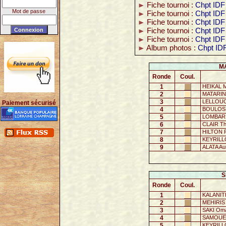
Fiche tournoi :
Chpt IDF
Mot de passe
Fiche tournoi :
Chpt IDF 
Fiche tournoi :
Chpt IDF
Fiche tournoi :
Chpt IDF
Fiche tournoi :
Chpt IDF
Album photos :
Chpt ID
MA
Ronde
Coul.
1
HEIKAL M
2
MATARIN
3
LELLOUC
Paiement sécurisé
4
BOULOS 
5
LOMBARD
6
CLAIR Th
7
HILTON Ph
8
KEYRILLO
9
ALATA Aur
S
Ronde
Coul.
1
KALANITH
2
MEHIRIS
3
SAKI Om
4
SAMOUELI
5
KEYRILLO