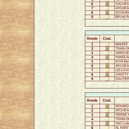
6
GACHES 
7
AYOUB Au
8
DZOKANG
9
BRUNI R
Ronde
Coul.
1
MAKEEF 
2
TRAIN-D
3
SAMOUELI
4
HAMDI An
5
KOHI Ben
6
AYOUB Au
7
LELLOUC
8
GAVOTY 
9
GAUTIER 
Ronde
Coul.
1
RENARD 
2
AYOUB Au
3
PIERRE 
4
TRAIN-D
5
SACI Leil
6
AL KWATL