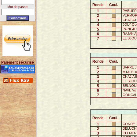
Ronde
Coul.
Mot de passe
1
PHELIPP
2
VERMORE
3
CHAJIA L
4
JOLY Que
5
PAINEAU 
6
RAJAN Aj
7
EL BJOU
Ronde
Coul.
Paiement sécurisé
1
BARRE J
2
MTALSI 
3
CHAJIA Il
4
EL BJOU
5
BELNOUE 
6
NAVE Vic
7
GONCALV
Ronde
Coul.
1
CONDE J
2
DELUCHE
3
CLEMENT