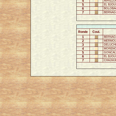
4
AVRILLO
5
EL BJOU
6
BOLOBAGA
7
BERNAGO
Ronde
Coul.
1
BERNAGO
2
MERMOU
3
DELUCHE
4
MORENO 
5
GONCALV
6
EL BJOU
7
CHAJIA Il