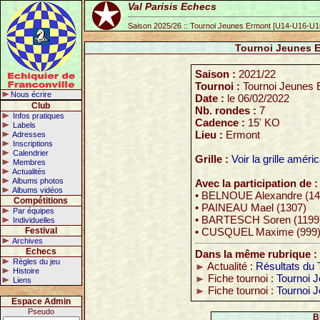
Val Parisis Echecs
Saison 2025/26 :: Tournoi Jeunes Ermont [U14-U16-U18
Tournoi Jeunes E
Saison :
2021/22
Tournoi :
Tournoi Jeunes 
Nous écrire
Date :
le 06/02/2022
Club
Nb. rondes :
7
Infos pratiques
Cadence :
15' KO
Labels
Lieu :
Ermont
Adresses
Inscriptions
Calendrier
Grille :
Voir la grille améri
Membres
Actualités
Albums photos
Avec la participation de :
Albums vidéos
• BELNOUE Alexandre (14
Compétitions
• PAINEAU Mael (1307)
Par équipes
• BARTESCH Soren (1199
Individuelles
Festival
• CUSQUEL Maxime (999
Archives
Echecs
Dans la même rubrique :
Règles du jeu
Actualité :
Résultats du 
Histoire
Fiche tournoi :
Tournoi 
Liens
Fiche tournoi :
Tournoi 
Espace Admin
Pseudo
B