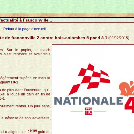
'actualité à Franconville...
Retour à la page d'accueil
e de franconville 2 contre bois-colombes 5 par 4 à 1
(03/02/2015)
es. Sur le papier, le match
s’est renforcé et avait trois
n légèrement supérieure mais la
geant !
0-1
 de plus dans l’ouverture, qu’il
xel a loupé un gain en fin de
0-1
 vraiment rentrer. Un jour sans,
 la défense de son adversaire,
ème
ssi à aligner son 2
gain du