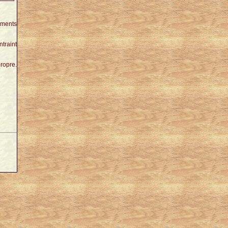
nements
ntraint
propre.