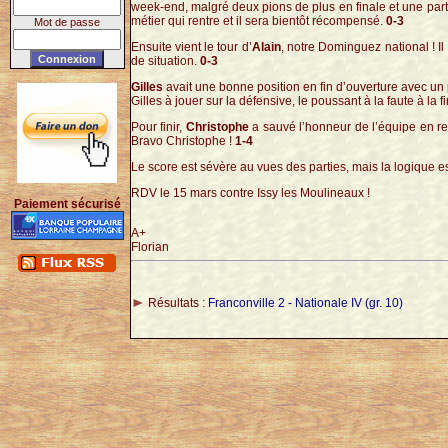
week-end, malgré deux pions de plus en finale et une parti
métier qui rentre et il sera bientôt récompensé.
0-3
Mot de passe
Ensuite vient le tour d’
Alain
, notre Dominguez national ! Il
de situation.
0-3
Gilles
avait une bonne position en fin d’ouverture avec un p
Gilles à jouer sur la défensive, le poussant à la faute à l
Pour finir,
Christophe
a sauvé l’honneur de l’équipe en remp
Bravo Christophe !
1-4
Le score est sévère au vues des parties, mais la logique es
RDV le 15 mars contre Issy les Moulineaux !
Paiement sécurisé
A+
Florian
Résultats :
Franconville 2 - Nationale IV (gr. 10)