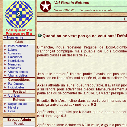
Val Parisis Echecs
Saison 2025/26 :: L'actualité à Franconville...
L
Quand ça ne veut pas ça ne veut pas! Défait
Nous écrire
Club
Infos pratiques
Dimanche, nous recevions l’équipe de Bois-Colomb
Labels
s’annonçait compliqué mais jouable car Bois Colombes 
Adresses
joueurs classés au dessus de 1900.
Calendrier
Inscriptions
Membres
Actualités
Albums photos
Je suis le premier à finir ma partie. J’avais une positio
Albums vidéos
transition en finale s’est mal passée et j’ai du m’incliner.
Ra
Compétitions
Par équipes
Axel
a affronté un jeune joueur redoutable. Il avait un pion
Individuelles
a su rendre pour activer ses pièces. Malheureusement A
Festival
partie et a du se contenter de la nulle. Ça y était presque !
Archives
Echecs
Ensuite,
Erik
s’est incliné dans sa partie où il n'a pas su
Règles du jeu
mais ça arrive aussi aux meilleurs.
0-2
Histoire
Liens
Après cela, il est suivi par
Nicolas
qui n’a pas su percer
c'est dommage
0-3
Espace Admin
Pseudo
Après sa brillante victoire en N2 la veille,
Algy
n’a pas réu