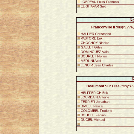
LOBREAU Louis-Francois
EL GHAFAR Said
Ro
Franconville II
(moy:1776
HALLIER Christophe
PASTORE Erik
CHOCHOY Nicolas
GALLET Gilles
DOMINGUEZ Alain
BOURLET Florian
MERLINI Axel
LENOIR Jean Charles
R
Beaumont Sur Oise
(moy:16
HELFFERICH Erik
JOURDAIN Antoine
TERRIER Jonathan
BIVILLE Pascal
COLOMBEL Frederic
BOUCHE Fabian
DUCIEL Mickael