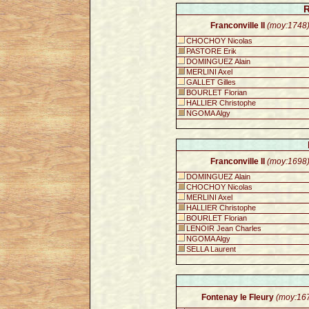
R
Franconville II
(moy:1748
CHOCHOY Nicolas
PASTORE Erik
DOMINGUEZ Alain
MERLINI Axel
GALLET Gilles
BOURLET Florian
HALLIER Christophe
NGOMA Algy
Franconville II
(moy:1698
DOMINGUEZ Alain
CHOCHOY Nicolas
MERLINI Axel
HALLIER Christophe
BOURLET Florian
LENOIR Jean Charles
NGOMA Algy
SELLA Laurent
Fontenay le Fleury
(moy:16