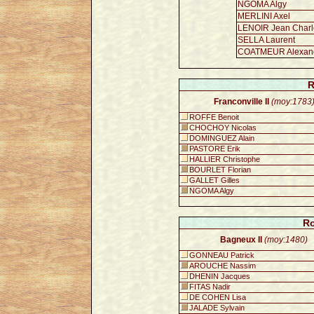
NGOMA Algy
MERLINI Axel
LENOIR Jean Charl
SELLA Laurent
COATMEUR Alexan
R
Franconville II
(moy:1783
ROFFE Benoit
CHOCHOY Nicolas
DOMINGUEZ Alain
PASTORE Erik
HALLIER Christophe
BOURLET Florian
GALLET Gilles
NGOMA Algy
Ro
Bagneux II
(moy:1480)
GONNEAU Patrick
AROUCHE Nassim
DHENIN Jacques
FITAS Nadir
DE COHEN Lisa
JALADE Sylvain