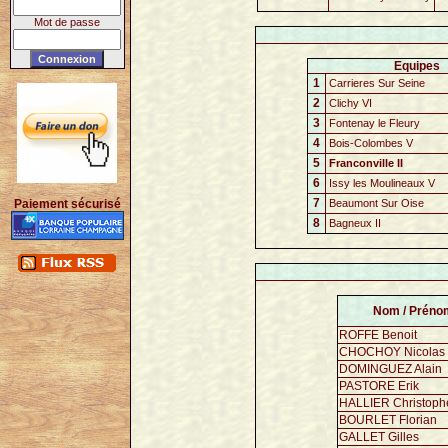
Mot de passe
Equipes
1
Carrieres Sur Seine
2
Clichy VI
3
Fontenay le Fleury
4
Bois-Colombes V
5
Franconville II
6
Issy les Moulineaux V
7
Paiement sécurisé
Beaumont Sur Oise
8
Bagneux II
Nom / Préno
ROFFE Benoit
CHOCHOY Nicolas
DOMINGUEZ Alain
PASTORE Erik
HALLIER Christoph
BOURLET Florian
GALLET Gilles