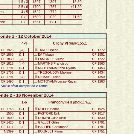
1.5 / 3
1397
1397
-15.80
3.5 / 6
1700
1757
+11.80
es
4 / 5
1532
1772
0 / 1
1509
1039
-11.60
dre
0 / 1
1551
1081
onde 1 - 12 October 2014
)
4-4
Clichy VI
(moy:1551)
CF 1925
1-0
TARDI Oscar
CF 1772
CF 1866
0-1
EA Thibault
CF 1851
CF 1830
1-0
LAMBALLE Victor
CF 1722
CF 1817
1-0
MARTINS Francisco
CF 1563
CF 1791
0-1
MOTOYAMA Enzo-Ryadh
CF 1453
CF 1751
0-1
TREGOUBOV Maxime
CF 1434
CF 1791
1-0
DEMAIS Traian
1350
CF 1493
0-1
MOTOYAMA Lucas-Rayan
CF 1263
Voir le détail complet de la ronde
nde 2 - 16 November 2014
1-6
Franconville II
(moy:1782)
CF 1746
0-1
ROFFE Benoit
CF 1925
1550
0-1
PASTORE Erik
CF 1817
CF 1509
0-1
DOMINGUEZ Alain
CF 1830
CF 1426
0-1
GALLET Gilles
CF 1791
CF 1411
1-0
HALLIER Christophe
CF 1791
N1399
0-1
BOURLET Florian
CF 1751