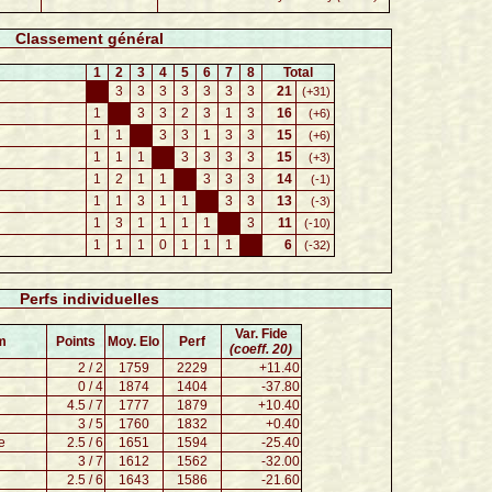
Classement général
1
2
3
4
5
6
7
8
Total
3
3
3
3
3
3
3
21
(+31)
1
3
3
2
3
1
3
16
(+6)
1
1
3
3
1
3
3
15
(+6)
1
1
1
3
3
3
3
15
(+3)
1
2
1
1
3
3
3
14
(-1)
1
1
3
1
1
3
3
13
(-3)
1
3
1
1
1
1
3
11
(-10)
1
1
1
0
1
1
1
6
(-32)
Perfs individuelles
Var. Fide
m
Points
Moy. Elo
Perf
(coeff. 20)
2 / 2
1759
2229
+11.40
0 / 4
1874
1404
-37.80
4.5 / 7
1777
1879
+10.40
3 / 5
1760
1832
+0.40
e
2.5 / 6
1651
1594
-25.40
3 / 7
1612
1562
-32.00
2.5 / 6
1643
1586
-21.60