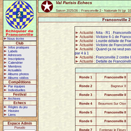
Val Parisis Echecs
Saison 2025/26 :: Franconville 2 - Nationale IV (gr. 1
Franconville 2 
Actualité :
N4a - R1 : Franconville
Actualité :
Victoire 6-1 de Franco
Nous écrire
Actualité :
Lourde défaite de Fran
Club
Actualité :
Victoire de Franconvil
Infos pratiques
Actualité :
Quand ça ne veut pas 
Labels
par 4 à 1
Adresses
Actualité :
Franconville 2 contre 
Inscriptions
Actualité :
Defaite de Franconvill
Calendrier
Membres
Actualités
Albums photos
Ronde 1
Franconville II
Albums vidéos
Compétitions
Ronde 2
Bagneux II
Par équipes
Individuelles
Festival
Ronde 3
Franconville II
Archives
Echecs
Ronde 4
Beaumont Sur Oise
Règles du jeu
Histoire
Ronde 5
Franconville II
Liens
Ronde 6
Franconville II
Espace Admin
Pseudo
Ronde 7
Fontenay le Fleury