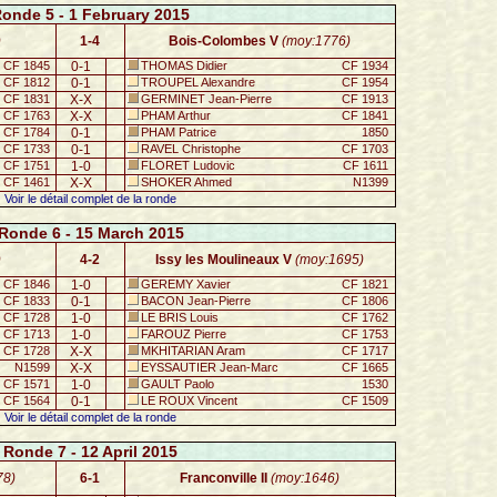
onde 5 - 1 February 2015
)
1-4
Bois-Colombes V
(moy:1776)
CF 1845
0-1
THOMAS Didier
CF 1934
CF 1812
0-1
TROUPEL Alexandre
CF 1954
CF 1831
X-X
GERMINET Jean-Pierre
CF 1913
CF 1763
X-X
PHAM Arthur
CF 1841
CF 1784
0-1
PHAM Patrice
1850
CF 1733
0-1
RAVEL Christophe
CF 1703
CF 1751
1-0
FLORET Ludovic
CF 1611
CF 1461
X-X
SHOKER Ahmed
N1399
Voir le détail complet de la ronde
Ronde 6 - 15 March 2015
)
4-2
Issy les Moulineaux V
(moy:1695)
CF 1846
1-0
GEREMY Xavier
CF 1821
CF 1833
0-1
BACON Jean-Pierre
CF 1806
CF 1728
1-0
LE BRIS Louis
CF 1762
CF 1713
1-0
FAROUZ Pierre
CF 1753
CF 1728
X-X
MKHITARIAN Aram
CF 1717
N1599
X-X
EYSSAUTIER Jean-Marc
CF 1665
CF 1571
1-0
GAULT Paolo
1530
CF 1564
0-1
LE ROUX Vincent
CF 1509
Voir le détail complet de la ronde
Ronde 7 - 12 April 2015
78)
6-1
Franconville II
(moy:1646)