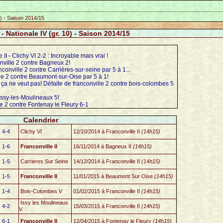
0) - Saison 2014/15
- Nationale IV (gr. 10) - Saison 2014/15
 II - Clichy VI 2-2 : Incroyable mais vrai !
nville 2 contre Bagneux 2!
conville 2 contre Carrières-sur-seine par 5 à 1...
le 2 contre Beaumont-sur-Oise par 5 à 1!
ça ne veut pas! Défaite de franconville 2 contre bois-colombes 5
Issy-les-Moulineaux 5!
e 2 contre Fontenay le Fleury 6-1
Calendrier
4-4
Clichy VI
12/10/2014 à Franconville II
(14h15)
1-6
Franconville II
16/11/2014 à Bagneux II
(14h15)
1-5
Carrieres Sur Seine
14/12/2014 à Franconville II
(14h15)
1-5
Franconville II
11/01/2015 à Beaumont Sur Oise
(14h15)
1-4
Bois-Colombes V
01/02/2015 à Franconville II
(14h15)
Issy les Moulineaux
4-2
15/03/2015 à Franconville II
(14h15)
V
6-1
Franconville II
12/04/2015 à Fontenay le Fleury
(14h15)