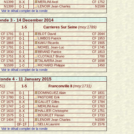
N1399
X-X
MERLINI Axel
CF 1752
N1399
0-1
LENOIR Jean Charles
N1599
Voir le détail complet de la ronde
nde 3 - 14 December 2014
)
1-5
Carrieres Sur Seine
(moy:1789)
CF 1791
0-1
BLOT David
CF 2044
CF 1817
0-1
LIMBOS Patrick
CF 1953
CF 1866
0-1
KAKU Ricardo
CF 1905
CF 1791
0-1
MOREL Jean-Luc
CF 1745
CF 1830
0-1
BRIAND Patrice
CF 1813
CF 1751
X-X
CLOTAULT Bruno
1700
CF 1765
X-X
TALAVERA Jean
CF 1698
N1599
1-0
RICHARD Philippe
1450
Voir le détail complet de la ronde
onde 4 - 11 January 2015
51)
1-5
Franconville II
(moy:1731)
CF 1744
0-1
DOMINGUEZ Alain
CF 1831
CF 1780
0-1
PASTORE Erik
CF 1812
CF 1675
X-X
GALLET Gilles
CF 1784
CF 1747
1-0
MERLINI Axel
CF 1763
CF 1633
X-X
HALLIER Christophe
CF 1751
CF 1575
0-1
BOURLET Florian
CF 1733
CF 1404
0-1
LENOIR Jean Charles
N1599
0F-1F
SELLA Laurent
CF 1576
Voir le détail complet de la ronde