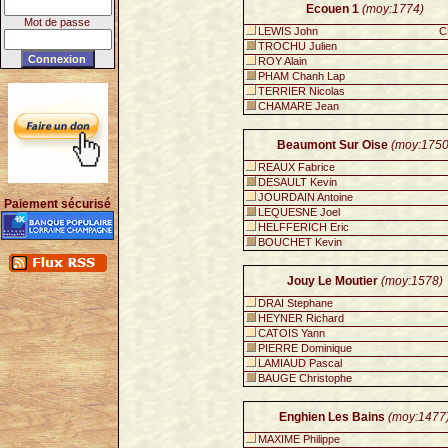
Ecouen 1
(moy:1774)
Mot de passe
LEWIS John
C
TROCHU Julien
ROY Alain
PHAM Chanh Lap
TERRIER Nicolas
CHAMARE Jean
Beaumont Sur Oise
(moy:1750
REAUX Fabrice
DESAULT Kevin
JOURDAIN Antoine
Paiement sécurisé
LEQUESNE Joel
HELFFERICH Eric
BOUCHET Kevin
Jouy Le Moutier
(moy:1578)
DRAI Stephane
HEYNER Richard
CATOIS Yann
PIERRE Dominique
LAMIAUD Pascal
BAUGE Christophe
Enghien Les Bains
(moy:1477
MAXIME Philippe