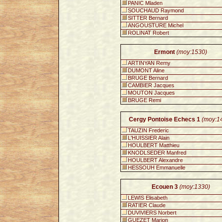
PANIC Mladen
SOUCHAUD Raymond
SITTER Bernard
ANGOUSTURE Michel
ROLINAT Robert
Ermont
(moy:1530)
ARTINYAN Remy
DUMONT Aline
BRUGE Bernard
CAMBIER Jacques
MOUTON Jacques
BRUGE Remi
Cergy Pontoise Echecs 1
(moy:1
TAUZIN Frederic
L'HUISSIER Alain
HOULBERT Matthieu
KNODLSEDER Manfred
HOULBERT Alexandre
HESSOUH Emmanuelle
Ecouen 3
(moy:1330)
LEWIS Elisabeth
RATIER Claude
DUVIVIERS Norbert
GUEZET Marion