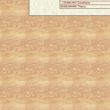
SIVAKURU Gowthamy
BAUMANN Thierry