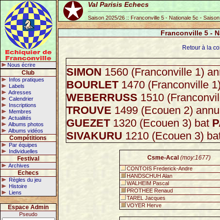
Val Parisis Echecs
Saison 2025/26 :: Franconville 5 - Nationale 5c - Saiso
Franconville 5 - 
Retour à la co
Nous écrire
SIMON
1560 (Franconville 1) a
Club
Infos pratiques
BOURLET
1470 (Franconville 1
Labels
Adresses
WEBERRUSS
1510 (Franconvil
Calendrier
Inscriptions
TROUVE
1499 (Ecouen 2) annu
Membres
Actualités
GUEZET
1320 (Ecouen 3) bat
P
Albums photos
Albums vidéos
SIVAKURU
1210 (Ecouen 3) ba
Compétitions
Par équipes
Individuelles
Csme-Acal
(moy:1677)
Festival
Archives
CONTOIS Frederick-Andre
Echecs
HANDSCHUH Alan
Règles du jeu
WALHEIM Pascal
Histoire
PROTHEE Renaud
Liens
TAREL Jacques
VOYER Herve
Espace Admin
Pseudo