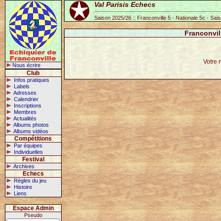
Val Parisis Echecs
Saison 2025/26 :: Franconville 5 - Nationale 5c - Sai
Franconvil
Votre 
Nous écrire
Club
Infos pratiques
Labels
Adresses
Calendrier
Inscriptions
Membres
Actualités
Albums photos
Albums vidéos
Compétitions
Par équipes
Individuelles
Festival
Archives
Echecs
Règles du jeu
Histoire
Liens
Espace Admin
Pseudo