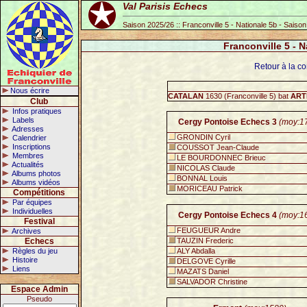
Val Parisis Echecs
Saison 2025/26 :: Franconville 5 - Nationale 5b - Saiso
Franconville 5 - 
Retour à la co
Nous écrire
CATALAN
1630 (Franconville 5) bat
ART
Club
Infos pratiques
Labels
Cergy Pontoise Echecs 3
(moy:1
Adresses
GRONDIN Cyril
Calendrier
Inscriptions
COUSSOT Jean-Claude
Membres
LE BOURDONNEC Brieuc
Actualités
NICOLAS Claude
Albums photos
BONNAL Louis
Albums vidéos
MORICEAU Patrick
Compétitions
Par équipes
Individuelles
Cergy Pontoise Echecs 4
(moy:1
Festival
FEUGUEUR Andre
Archives
Echecs
TAUZIN Frederic
Règles du jeu
ALY Abdalla
Histoire
DELGOVE Cyrille
Liens
MAZATS Daniel
SALVADOR Christine
Espace Admin
Pseudo