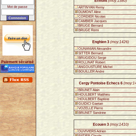
Ermont
(moy:1580)
Mot de passe
ARTINYAN Remy
DUMONT Aline
CORDIER Nicolas
CAMBIER Jacques
BRUGE Bernard
BRUGE Remi
Enghien 3
(moy:1426)
OUNANIAN Alexandre
SITTER Bernard
BRUGIDOU Serge
Paiement sécurisé
ROLLINAT Robert
ANGOUSTURE Michel
BOUILLER Andre
Cergy Pontoise Echecs 6
(moy:1
BRUNET Alain
HOULBERT Matthieu
HOULBERT Baptiste
GUIDICI Gaetan
VOZELLE Pierre
BRUNET Sandrine
Ecouen 3
(moy:1410)
DUVIVIERS Adrien
RATIER Claude