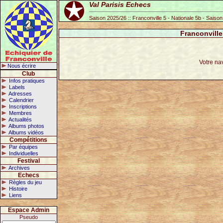
Val Parisis Echecs
Saison 2025/26 :: Franconville 5 - Nationale 5b - Saiso
Franconville
Votre na
Nous écrire
Club
Infos pratiques
Labels
Adresses
Calendrier
Inscriptions
Membres
Actualités
Albums photos
Albums vidéos
Compétitions
Par équipes
Individuelles
Festival
Archives
Echecs
Règles du jeu
Histoire
Liens
Espace Admin
Pseudo