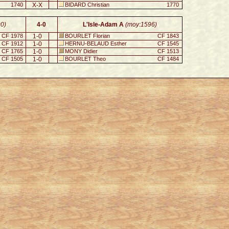
1740
X-X
BIDARD Christian
1770
0)
4-0
L'Isle-Adam A
(moy:1596)
CF 1978
1-0
BOURLET Florian
CF 1843
CF 1912
1-0
HERNU-BELAUD Esther
CF 1545
CF 1765
1-0
MONY Didier
CF 1513
CF 1505
1-0
BOURLET Theo
CF 1484