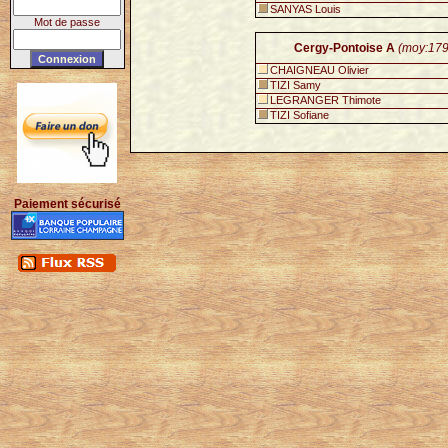
SANYAS Louis
Mot de passe
Cergy-Pontoise A
(moy:179
CHAIGNEAU Olivier
TIZI Samy
LEGRANGER Thimote
TIZI Sofiane
Paiement sécurisé