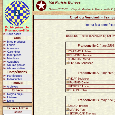
Val Parisis Echecs
Saison 2025/26 :: Chpt du Vendredi - Franconville C 
Chpt du Vendredi - Franco
Retour à la compétiti
Nous écrire
OUDERG
1399 (Franconville D) bat
P
Club
Infos pratiques
Labels
Franconville C
(moy:1593
Adresses
TARAMELLI Marc
Calendrier
Inscriptions
DUMONT Antoine
Membres
HAMDANI Mehdi
Actualités
PIVRON Sebastien
Albums photos
Albums vidéos
Compétitions
Franconville A
(moy:1692
Par équipes
VIJAY Soukreev
Individuelles
PANTAIS Daniel
Festival
FEDIERE Lucie
Archives
Echecs
STALIN Robin
Règles du jeu
Histoire
Franconville B
(moy:1749
Liens
JEDIDI Brahim
Espace Admin
MAREC Yann
Pseudo
SKORUCAK Thomas