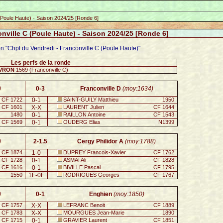
(Poule Haute) - Saison 2024/25 [Ronde 6]
nville C (Poule Haute) - Saison 2024/25 [Ronde 6]
on "Chpt du Vendredi - Franconville C (Poule Haute)"
Les perfs de la ronde
IVRON
1569 (Franconville C)
)
0-3
Franconville D
(moy:1634)
CF 1722
0-1
SAINT-GUILY Matthieu
1950
CF 1601
X-X
LAURENT Julien
CF 1644
1480
0-1
RAILLON Antoine
CF 1543
CF 1569
0-1
OUDERG Elias
N1399
)
2-1.5
Cergy Philidor A
(moy:1788)
CF 1874
1-0
DUPREY Francois-Xavier
CF 1762
CF 1728
0-1
ASMAI Ali
CF 1828
CF 1616
0-1
BIVILLE Pascal
CF 1795
1550
1F-0F
RODRIGUES Georges
CF 1767
)
0-1
Enghien
(moy:1850)
CF 1757
X-X
LEFRANC Benoit
CF 1889
CF 1783
X-X
MOURGUES Jean-Marie
1890
CF 1715
0-1
GRAVIER Laurent
CF 1851