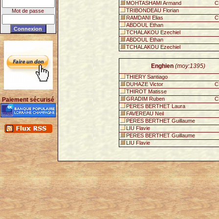
MOHTASHAMI Armand
C
TRIBONDEAU Florian
Mot de passe
RAMDANI Elias
C
ABDOUL Ethan
TCHALAKOU Ezechiel
ABDOUL Ethan
TCHALAKOU Ezechiel
Enghien
(moy:1395)
THIERY Santiago
DUHAZE Victor
C
THIROT Matisse
GRADIM Ruben
C
Paiement sécurisé
PERES BERTHET Laura
FAVEREAU Neil
PERES BERTHET Guillaume
LIU Flavie
PERES BERTHET Guillaume
LIU Flavie