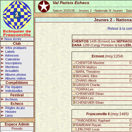
Val Parisis Echecs
Saison 2025/26 :: Jeunes 2 - Nationale III Jeunes - Sa
Jeunes 2 - Nationa
Retour à la com
Nous écrire
CHEMTOB
1435 (Ermont) bat
SEFRAOU
Club
DANA
1299 (Cergy Pontoise Ii) bat
LEB
Infos pratiques
Labels
Adresses
Ermont
(moy:1354)
Calendrier
CHEMTOB Maxime
C
Inscriptions
Membres
EHON Mathys
Actualités
BARIL Theodore
Albums photos
BOUAKIL Eline
C
Albums vidéos
ZHANG Alexis
C
Compétitions
GRISON Charlie
Par équipes
TORRA Leo
Individuelles
CHENEVIER Ethan
Festival
TORRA Leo
Archives
CHENEVIER Ethan
Echecs
Règles du jeu
Histoire
Franconville Ii
(moy:1485)
Liens
TRIBONDEAU Raphael
C
Espace Admin
RAMDANI Rayan
C
Pseudo
LEBLOND Louis
C