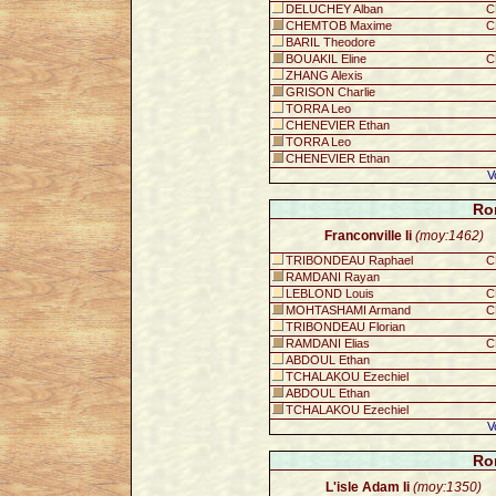
DELUCHEY Alban
C
CHEMTOB Maxime
C
BARIL Theodore
BOUAKIL Eline
C
ZHANG Alexis
GRISON Charlie
TORRA Leo
CHENEVIER Ethan
TORRA Leo
CHENEVIER Ethan
V
Ro
Franconville Ii
(moy:1462)
TRIBONDEAU Raphael
C
RAMDANI Rayan
LEBLOND Louis
C
MOHTASHAMI Armand
C
TRIBONDEAU Florian
RAMDANI Elias
C
ABDOUL Ethan
TCHALAKOU Ezechiel
ABDOUL Ethan
TCHALAKOU Ezechiel
V
Ro
L'isle Adam Ii
(moy:1350)