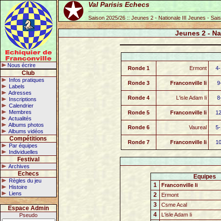
Val Parisis Echecs
Saison 2025/26 :: Jeunes 2 - Nationale III Jeunes - Sa
Jeunes 2 - Na
Nous écrire
Ronde 1
Ermont
4-
Club
Infos pratiques
Ronde 3
Franconville Ii
9
Labels
Adresses
Ronde 4
L'isle Adam Ii
8
Inscriptions
Calendrier
Membres
Ronde 5
Franconville Ii
12
Actualités
Albums photos
Ronde 6
Vaureal
5-
Albums vidéos
Compétitions
Ronde 7
Franconville Ii
10
Par équipes
Individuelles
Festival
Archives
Echecs
Equipes
Règles du jeu
1
Franconville Ii
Histoire
Liens
2
Ermont
3
Csme Acal
Espace Admin
4
L'isle Adam Ii
Pseudo