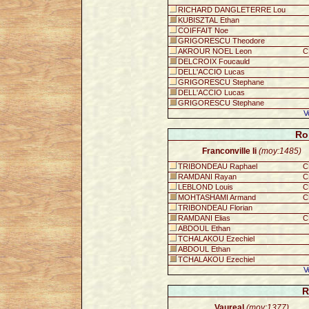
RICHARD DANGLETERRE Lou
KUBISZTAL Ethan
COIFFAIT Noe
GRIGORESCU Theodore
AKROUR NOEL Leon
C
DELCROIX Foucauld
DELL'ACCIO Lucas
GRIGORESCU Stephane
DELL'ACCIO Lucas
GRIGORESCU Stephane
V
Ro
Franconville Ii
(moy:1485)
TRIBONDEAU Raphael
C
RAMDANI Rayan
C
LEBLOND Louis
C
MOHTASHAMI Armand
C
TRIBONDEAU Florian
RAMDANI Elias
C
ABDOUL Ethan
TCHALAKOU Ezechiel
ABDOUL Ethan
TCHALAKOU Ezechiel
V
R
Vaureal
(moy:1377)