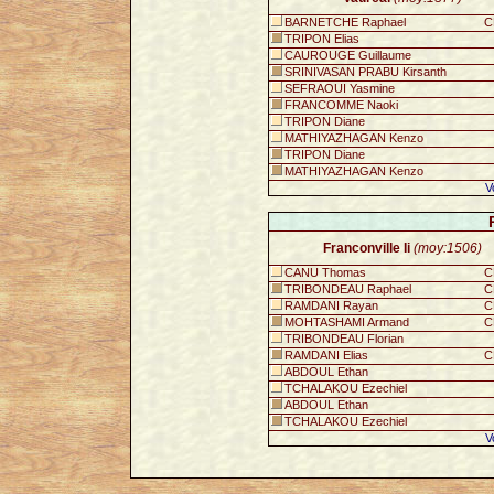
BARNETCHE Raphael
C
TRIPON Elias
CAUROUGE Guillaume
SRINIVASAN PRABU Kirsanth
SEFRAOUI Yasmine
FRANCOMME Naoki
TRIPON Diane
MATHIYAZHAGAN Kenzo
TRIPON Diane
MATHIYAZHAGAN Kenzo
V
Franconville Ii
(moy:1506)
CANU Thomas
C
TRIBONDEAU Raphael
C
RAMDANI Rayan
C
MOHTASHAMI Armand
C
TRIBONDEAU Florian
RAMDANI Elias
C
ABDOUL Ethan
TCHALAKOU Ezechiel
ABDOUL Ethan
TCHALAKOU Ezechiel
V