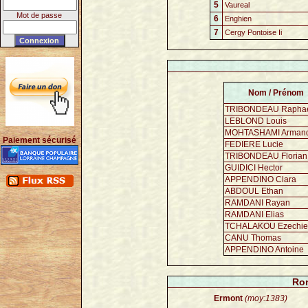
5
Vaureal
Mot de passe
6
Enghien
7
Cergy Pontoise Ii
Nom / Prénom
TRIBONDEAU Rapha
LEBLOND Louis
MOHTASHAMI Arman
Paiement sécurisé
FEDIERE Lucie
TRIBONDEAU Florian
GUIDICI Hector
APPENDINO Clara
ABDOUL Ethan
RAMDANI Rayan
RAMDANI Elias
TCHALAKOU Ezechie
CANU Thomas
APPENDINO Antoine
Ron
Ermont
(moy:1383)