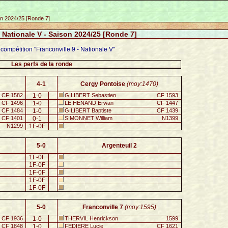
son 2024/25 [Ronde 7]
- Nationale V - Saison 2024/25 [Ronde 7]
 compétition "Franconville 9 - Nationale V"
Les perfs de la ronde
4-1
Cergy Pontoise
(moy:1470)
CF 1582
1-0
GILIBERT Sebastien
CF 1593
CF 1496
1-0
LE HENAND Erwan
CF 1447
CF 1484
1-0
GILIBERT Baptiste
CF 1439
CF 1401
0-1
SIMONNET William
N1399
N1299
1F-0F
5-0
Argenteuil 2
1F-0F
1F-0F
1F-0F
1F-0F
1F-0F
5-0
Franconville 7
(moy:1595)
CF 1936
1-0
THERVIL Henrickson
1599
CF 1848
1-0
FEDIERE Lucie
CF 1621