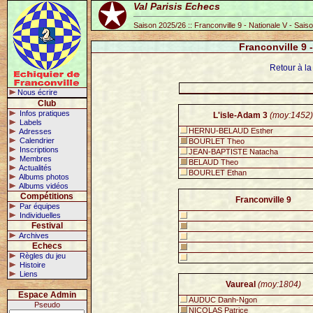
Val Parisis Echecs
Saison 2025/26 :: Franconville 9 - Nationale V - Sai
Franconville 9 
Retour à la
Nous écrire
Club
Infos pratiques
L'isle-Adam 3
(moy:1452)
Labels
HERNU-BELAUD Esther
Adresses
Calendrier
BOURLET Theo
Inscriptions
JEAN-BAPTISTE Natacha
Membres
BELAUD Theo
Actualités
BOURLET Ethan
Albums photos
Albums vidéos
Compétitions
Franconville 9
Par équipes
Individuelles
Festival
Archives
Echecs
Règles du jeu
Histoire
Liens
Vaureal
(moy:1804)
Espace Admin
AUDUC Danh-Ngon
Pseudo
NICOLAS Patrice