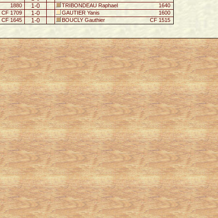
1880
1-0
TRIBONDEAU Raphael
1640
CF 1709
1-0
GAUTIER Yanis
1600
CF 1645
1-0
BOUCLY Gauthier
CF 1515