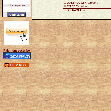
WALENDOWSKI Gregory
Mot de passe
TALEB Ezzedine
SEFRAOUI Hilel
Paiement sécurisé