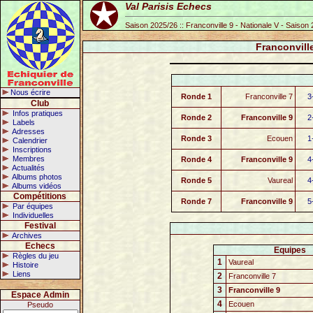
Val Parisis Echecs
Saison 2025/26 :: Franconville 9 - Nationale V - Saison
Franconville
Nous écrire
Ronde 1
Franconville 7
3
Club
Infos pratiques
Ronde 2
Franconville 9
2
Labels
Adresses
Ronde 3
Ecouen
1
Calendrier
Inscriptions
Membres
Ronde 4
Franconville 9
4
Actualités
Albums photos
Ronde 5
Vaureal
4
Albums vidéos
Compétitions
Ronde 7
Franconville 9
5
Par équipes
Individuelles
Festival
Archives
Echecs
Equipes
Règles du jeu
1
Vaureal
Histoire
Liens
2
Franconville 7
3
Franconville 9
Espace Admin
4
Ecouen
Pseudo