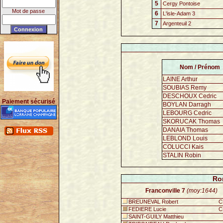
5
Cergy Pontoise
Mot de passe
6
L'isle-Adam 3
7
Argenteuil 2
Nom / Prénom
LAINE Arthur
SOUBIAS Remy
DESCHOUX Cedric
Paiement sécurisé
BOYLAN Darragh
LEBOURG Cedric
SKORUCAK Thomas
DANAIA Thomas
LEBLOND Louis
COLUCCI Kais
STALIN Robin
Ro
Franconville 7
(moy:1644)
BREUNEVAL Robert
C
FEDIERE Lucie
C
SAINT-GUILY Matthieu