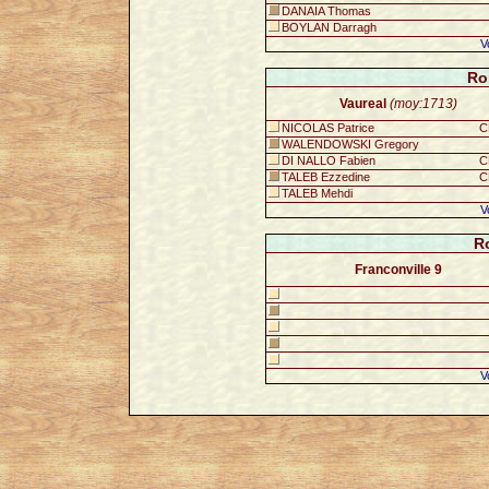
DANAIA Thomas
BOYLAN Darragh
V
Ro
Vaureal
(moy:1713)
NICOLAS Patrice
C
WALENDOWSKI Gregory
DI NALLO Fabien
C
TALEB Ezzedine
C
TALEB Mehdi
V
R
Franconville 9
V