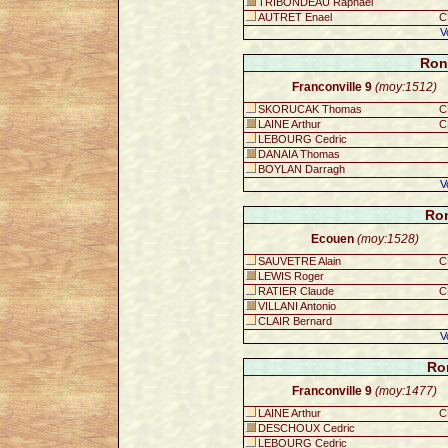
TRIBONDEAU Raphael
AUTRET Enael
C
V
Ron
Franconville 9
(moy:1512)
SKORUCAK Thomas
C
LAINE Arthur
C
LEBOURG Cedric
DANAIA Thomas
BOYLAN Darragh
V
Ron
Ecouen
(moy:1528)
SAUVETRE Alain
C
LEWIS Roger
RATIER Claude
C
VILLANI Antonio
CLAIR Bernard
V
Ro
Franconville 9
(moy:1477)
LAINE Arthur
C
DESCHOUX Cedric
LEBOURG Cedric