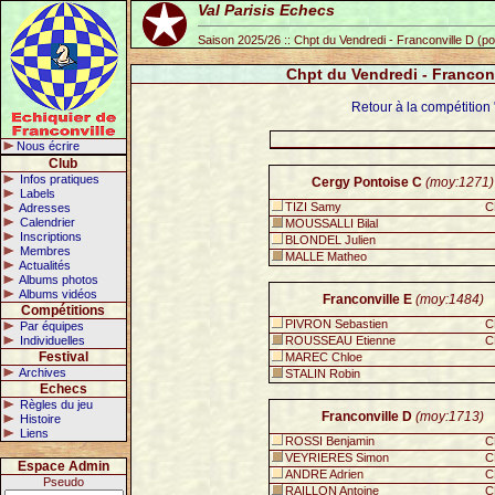
Val Parisis Echecs
Saison 2025/26 :: Chpt du Vendredi - Franconville D (p
Chpt du Vendredi - Francon
Retour à la compétition
Nous écrire
Club
Infos pratiques
Cergy Pontoise C
(moy:1271)
Labels
TIZI Samy
C
Adresses
Calendrier
MOUSSALLI Bilal
Inscriptions
BLONDEL Julien
Membres
MALLE Matheo
Actualités
Albums photos
Albums vidéos
Franconville E
(moy:1484)
Compétitions
PIVRON Sebastien
C
Par équipes
Individuelles
ROUSSEAU Etienne
C
Festival
MAREC Chloe
Archives
STALIN Robin
Echecs
Règles du jeu
Franconville D
(moy:1713)
Histoire
Liens
ROSSI Benjamin
C
VEYRIERES Simon
C
Espace Admin
ANDRE Adrien
C
Pseudo
RAILLON Antoine
C