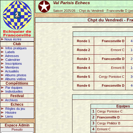
Val Parisis Echecs
Saison 2025/26 :: Chpt du Vendredi - Franconville D (p
Chpt du Vendredi - Fr
Nous écrire
Ronde 1
Franconville D
4
Club
Infos pratiques
Ronde 2
Ermont C
1
Labels
Adresses
Ronde 3
Franconville D
2
Calendrier
Inscriptions
Membres
Ronde 4
Ermont B
1
Actualités
Albums photos
Ronde 5
Cergy Pontoise C
3
Albums vidéos
Compétitions
Ronde 6
Franconville D
4
Par équipes
Individuelles
Festival
Archives
Echecs
Equipes
Règles du jeu
1
Cergy Pontoise C
Histoire
Liens
2
Franconville D
3
Cergy Philidor B
Espace Admin
4
Ermont C
Pseudo