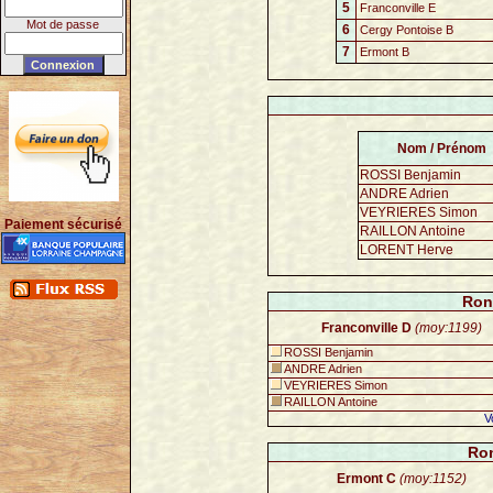
5
Franconville E
Mot de passe
6
Cergy Pontoise B
7
Ermont B
Nom / Prénom
ROSSI Benjamin
ANDRE Adrien
VEYRIERES Simon
Paiement sécurisé
RAILLON Antoine
LORENT Herve
Ron
Franconville D
(moy:1199)
ROSSI Benjamin
ANDRE Adrien
VEYRIERES Simon
RAILLON Antoine
V
Ron
Ermont C
(moy:1152)