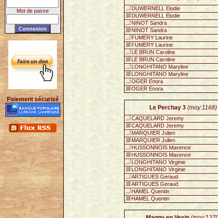
DUWERNELL Elodie
Mot de passe
DUWERNELL Elodie
NINOT Sandra
NINOT Sandra
FUMERY Laurine
FUMERY Laurine
LE BRUN Caroline
LE BRUN Caroline
LONGHITANO Maryline
LONGHITANO Maryline
OGER Enora
OGER Enora
Paiement sécurisé
Le Perchay 3
(moy:1168)
CAQUELARD Jeremy
CAQUELARD Jeremy
MARQUIER Julien
MARQUIER Julien
HUSSONNOIS Maxence
HUSSONNOIS Maxence
LONGHITANO Virginie
LONGHITANO Virginie
ARTIGUES Geraud
ARTIGUES Geraud
HAMEL Quentin
HAMEL Quentin
Magny en Vexin
(moy:1270