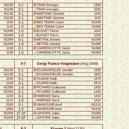
N1199
0-1
TRAN Georges
1500
N1199
0-1
TRAN Georges
1500
N1130
0-1
MARTINIE Clement
1150
N1130
0-1
MARTINIE Clement
1150
1140
0-1
BEN TEMAN Camil
N1099
1140
1-0
BEN TEMAN Camil
N1099
N1099
1-0
BLOUET Pierre
1020
N1099
1-0
BLOUET Pierre
1020
N1099
0-1
METRAL Antoine
N1099
N1099
1-0
METRAL Antoine
N1099
1130
0-1
CARRENCOTTE Jason
N1009
1130
1-0
CARRENCOTTE Jason
N1009
5-7
Cergy Franco-Yougoslave
(moy:1408)
N1199
0-1
EGGENSPIELER Jennifer
1830
N1199
0-1
EGGENSPIELER Jennifer
1830
1230
0-1
OUAHID Rafik
1570
1230
0-1
OUAHID Rafik
1570
N1099
1-0
PICHARD Guillaume
1420
N1099
0-1
PICHARD Guillaume
1420
1210
0-1
HARRADI Sarra
1410
1210
1-0
HARRADI Sarra
1410
1260
0-1
SAHNOUNE Assil
N1210
1260
1-0
SAHNOUNE Assil
N1210
N1009
1F-0F
LEFEVRE Julien
N1009
N1009
1F-0F
LEFEVRE Julien
N1009
)
8-3
Ecouen 2
(moy:1130)