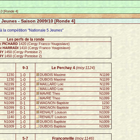
10 [Ronde 4]
5 Jeunes - Saison 2009/10 [Ronde 4]
à la compétition "Nationale 5 Jeunes"
Les perfs de la ronde
at
PICHARD
1420 (Cergy Franco-Yougoslave)
at
HARRADI
1410 (Cergy Franco-Yougoslave)
RY
1450 (Cergy-Pontoise 2)
RY
1450 (Cergy-Pontoise 2)
9-3
Le Perchay 4
(moy:1124)
1230
1-0
DUBOIS Maxime
N1199
1230
1-0
DUBOIS Maxime
N1199
N1199
1-0
MAILLARD Loic
N1199
N1199
1-0
MAILLARD Loic
N1199
N1199
1-0
MAVRE Theo
N1099
N1199
1-0
MAVRE Theo
N1099
N1099
0-1
WAGNON Baptiste
1230
N1099
0-1
WAGNON Baptiste
1230
1140
0-1
RENAUT Louison
N1009
1140
1-0
RENAUT Louison
N1009
N1009
1-0
DUBOIS Baptiste
N1009
N1009
1-0
DUBOIS Baptiste
N1009
5-7
Franconville
(moy:1146)