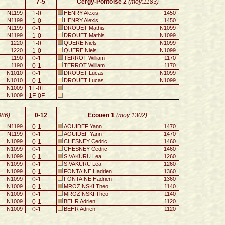
7-5
Cergy-Pontoise 2
(moy:1183)
N1199
1-0
HENRY Alexis
1450
N1199
1-0
HENRY Alexis
1450
N1199
0-1
DROUET Mathis
N1099
N1199
1-0
DROUET Mathis
N1099
1220
1-0
QUERE Niels
N1099
1220
1-0
QUERE Niels
N1099
1190
0-1
TERROT William
1170
1190
0-1
TERROT William
1170
N1010
0-1
DROUET Lucas
N1099
N1010
0-1
DROUET Lucas
N1099
N1009
1F-0F
N1009
1F-0F
086)
0-12
Ecouen 1
(moy:1302)
N1199
0-1
AOUIDEF Yann
1470
N1199
0-1
AOUIDEF Yann
1470
N1099
0-1
CHESNEY Cedric
1460
N1099
0-1
CHESNEY Cedric
1460
N1099
0-1
SIVAKURU Lea
1260
N1099
0-1
SIVAKURU Lea
1260
N1099
0-1
FONTAINE Hadrien
1360
N1099
0-1
FONTAINE Hadrien
1360
N1009
0-1
MROZINSKI Theo
1140
N1009
0-1
MROZINSKI Theo
1140
N1009
0-1
BEHR Adrien
1120
N1009
0-1
BEHR Adrien
1120