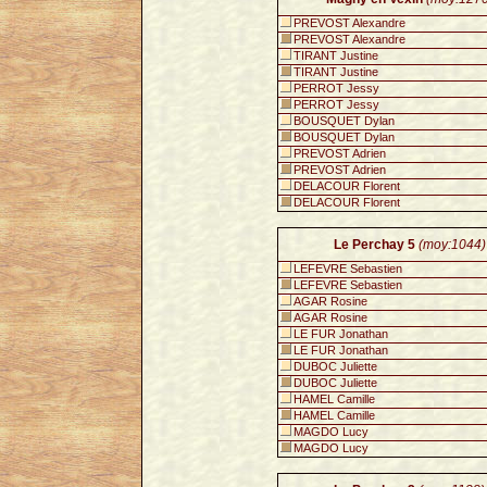
PREVOST Alexandre
PREVOST Alexandre
TIRANT Justine
TIRANT Justine
PERROT Jessy
PERROT Jessy
BOUSQUET Dylan
BOUSQUET Dylan
PREVOST Adrien
PREVOST Adrien
DELACOUR Florent
DELACOUR Florent
Le Perchay 5
(moy:1044)
LEFEVRE Sebastien
LEFEVRE Sebastien
AGAR Rosine
AGAR Rosine
LE FUR Jonathan
LE FUR Jonathan
DUBOC Juliette
DUBOC Juliette
HAMEL Camille
HAMEL Camille
MAGDO Lucy
MAGDO Lucy