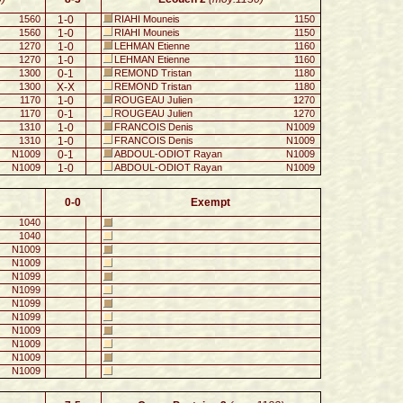
1560
1-0
RIAHI Mouneis
1150
1560
1-0
RIAHI Mouneis
1150
1270
1-0
LEHMAN Etienne
1160
1270
1-0
LEHMAN Etienne
1160
1300
0-1
REMOND Tristan
1180
1300
X-X
REMOND Tristan
1180
1170
1-0
ROUGEAU Julien
1270
1170
0-1
ROUGEAU Julien
1270
1310
1-0
FRANCOIS Denis
N1009
1310
1-0
FRANCOIS Denis
N1009
N1009
0-1
ABDOUL-ODIOT Rayan
N1009
N1009
1-0
ABDOUL-ODIOT Rayan
N1009
0-0
Exempt
1040
1040
N1009
N1009
N1099
N1099
N1099
N1099
N1009
N1009
N1009
N1009