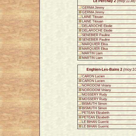
Le Perchay 2
(moy:1138)
GERMA Jimmy
GERMA Jimmy
LAINE Titouan
LAINE Titouan
DELAROCHE Elodie
DELAROCHE Elodie
SENEBIER Pauline
SENEBIER Pauline
MARQUIER Elisa
MARQUIER Elisa
MARTIN Liam
MARTIN Liam
Enghien-Les-Bains 2
(moy:1
CARON Lucien
CARON Lucien
NORODOM Viriany
NORODOM Viriany
MOSSERY Rudy
MOSSERY Rudy
BISMUTH Simon
BISMUTH Simon
PETEAN Elizabeth
PETEAN Elizabeth
LE BIHAN Guerric
LE BIHAN Guerric