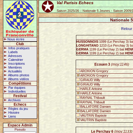
Val Parisis Echecs
Saison 2025/26 :: Nationale 5 Jeunes - Saison 2009/
Nationale 
Retour 
Nous écrire
HUSSONNOIS
1099 (Le Perchay 3) b
Club
LONGHITANO
1210 (Le Perchay 3) b
Infos pratiques
GERMA
1199 (Le Perchay 2) bat
HEN
Labels
GERMA
1199 (Le Perchay 2) bat
HEN
Adresses
Calendrier
Inscriptions
Ecouen 3
(moy:1146)
Membres
AROKION Gregory
Actualités
Albums photos
AROKION Gregory
Albums vidéos
GIRAUD Willy
Compétitions
GIRAUD Willy
Par équipes
HARLE Antoine
Individuelles
HARLE Antoine
Festival
RAYNAL Thibault
Archives
RAYNAL Thibault
Echecs
BALLATORE Damien
Règles du jeu
BALLATORE Damien
Histoire
VAUTRIN Baptiste
Liens
VAUTRIN Baptiste
Espace Admin
Pseudo
Le Perchay 6
(moy:1133)