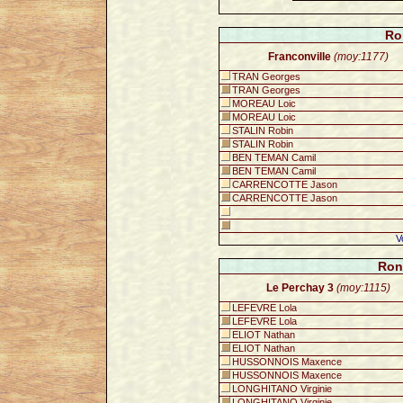
Ro
Franconville
(moy:1177)
TRAN Georges
TRAN Georges
MOREAU Loic
MOREAU Loic
STALIN Robin
STALIN Robin
BEN TEMAN Camil
BEN TEMAN Camil
CARRENCOTTE Jason
CARRENCOTTE Jason
V
Ron
Le Perchay 3
(moy:1115)
LEFEVRE Lola
LEFEVRE Lola
ELIOT Nathan
ELIOT Nathan
HUSSONNOIS Maxence
HUSSONNOIS Maxence
LONGHITANO Virginie
LONGHITANO Virginie