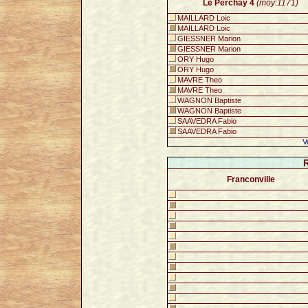
Le Perchay 4
(moy:1171)
MAILLARD Loic
MAILLARD Loic
GIESSNER Marion
GIESSNER Marion
ORY Hugo
ORY Hugo
MAVRE Theo
MAVRE Theo
WAGNON Baptiste
WAGNON Baptiste
SAAVEDRA Fabio
SAAVEDRA Fabio
V
Franconville