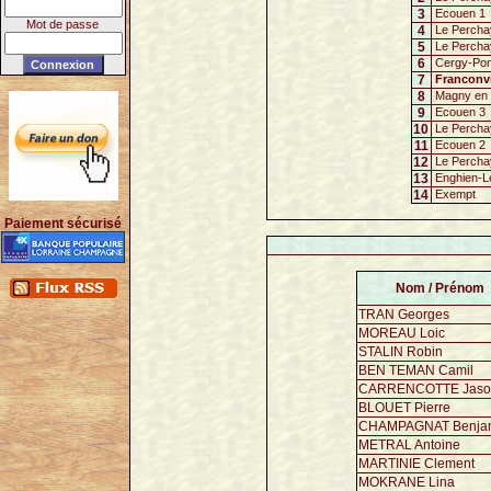
3
Ecouen 1
Mot de passe
4
Le Percha
5
Le Percha
6
Cergy-Pon
7
Franconvi
8
Magny en 
9
Ecouen 3
10
Le Percha
11
Ecouen 2
12
Le Percha
13
Enghien-L
14
Exempt
Paiement sécurisé
Nom / Prénom
TRAN Georges
MOREAU Loic
STALIN Robin
BEN TEMAN Camil
CARRENCOTTE Jaso
BLOUET Pierre
CHAMPAGNAT Benja
METRAL Antoine
MARTINIE Clement
MOKRANE Lina