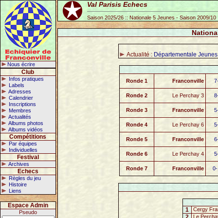
Val Parisis Echecs
Saison 2025/26 :: Nationale 5 Jeunes - Saison 2009/10
Nationa
Actualité :
Départementale Jeunes
Nous écrire
Club
Infos pratiques
Ronde 1
Franconville
7
Labels
Adresses
Ronde 2
Le Perchay 3
8
Calendrier
Inscriptions
Ronde 3
Franconville
5
Membres
Actualités
Albums photos
Ronde 4
Le Perchay 6
5
Albums vidéos
Compétitions
Ronde 5
Franconville
6
Par équipes
Individuelles
Ronde 6
Le Perchay 4
5
Festival
Archives
Ronde 7
Franconville
0-
Echecs
Règles du jeu
Histoire
Liens
Espace Admin
1
Cergy Fra
Pseudo
2
Le Percha