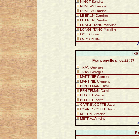
NINOT Sandra
FUMERY Laurine
FUMERY Laurine
LE BRUN Caroline
LE BRUN Caroline
LONGHITANO Maryline
LONGHITANO Maryline
OGER Enora
OGER Enora
V
Ro
Franconville
(moy:1146)
TRAN Georges
TRAN Georges
MARTINIE Clement
MARTINIE Clement
BEN TEMAN Camil
BEN TEMAN Camil
BLOUET Pierre
BLOUET Pierre
CARRENCOTTE Jason
CARRENCOTTE Jason
METRAL Antoine
METRAL Antoine
V
R