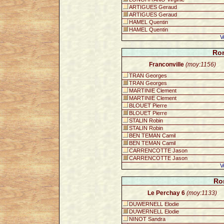
ARTIGUES Geraud
ARTIGUES Geraud
HAMEL Quentin
HAMEL Quentin
V
Ron
Franconville
(moy:1156)
TRAN Georges
TRAN Georges
MARTINIE Clement
MARTINIE Clement
BLOUET Pierre
BLOUET Pierre
STALIN Robin
STALIN Robin
BEN TEMAN Camil
BEN TEMAN Camil
CARRENCOTTE Jason
CARRENCOTTE Jason
V
Ro
Le Perchay 6
(moy:1133)
DUWERNELL Elodie
DUWERNELL Elodie
NINOT Sandra