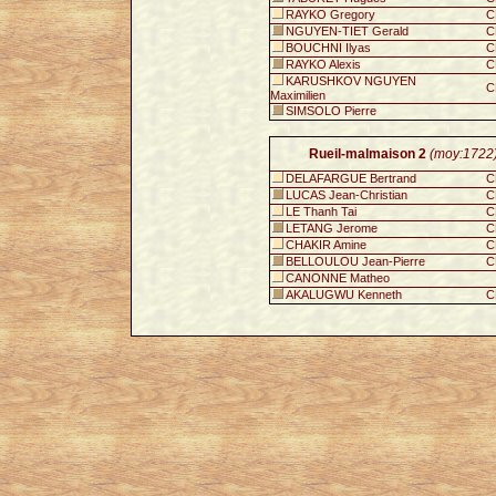
RAYKO Gregory
C
NGUYEN-TIET Gerald
C
BOUCHNI Ilyas
C
RAYKO Alexis
C
KARUSHKOV NGUYEN
C
Maximilien
SIMSOLO Pierre
Rueil-malmaison 2
(moy:1722
DELAFARGUE Bertrand
C
LUCAS Jean-Christian
C
LE Thanh Tai
C
LETANG Jerome
C
CHAKIR Amine
C
BELLOULOU Jean-Pierre
C
CANONNE Matheo
AKALUGWU Kenneth
C