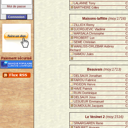
LALANNE Tony
C
Mot de passe
BARTHERE Gilles
C
Maisons-laffitte
(moy:1716)
ZILLIOX Remy
C
DJORDJEVIC Vladimir
C
MARSALA Christophe
C
PROBERT Luc
C
SEME Christian
C
WANLISS-ORLEBAR Aubrey
C
Richard
HAMOU Jules
C
Paiement sécurisé
Beauvais
(moy:1713)
DELSAUX Jonathan
C
FAROU Fabrice
C
PIGEON Herve
C
HAVE Patrick
C
RUIN Dominique
C
DELSAUX Jose
C
LESUEUR Emmanuel
C
DUMOULIN Jacques
C
Le Vesinet 2
(moy:1516)
SPAARGAREN Rene
C
TABURET Hugues
C