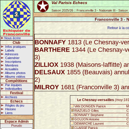
Val Parisis Echecs
Saison 2025/26 :: Franconville 3 - Nationale III - Saiso
Franconville 3 - 
Retour à la co
Nous écrire
BONNAFY
1813 (Le Chesnay-vers
Club
Infos pratiques
BARTHERE
1344 (Le Chesnay-ve
Labels
Adresses
3)
Calendrier
Inscriptions
ZILLIOX
1938 (Maisons-laffitte) 
Membres
Actualités
DELSAUX
1855 (Beauvais) annu
Albums photos
Albums vidéos
2)
Compétitions
Par équipes
MILROY
1681 (Franconville 3) an
Individuelles
Festival
Archives
Le Chesnay-versailles
(moy:18
Echecs
Règles du jeu
VAN DONGEN Patrick
M
Histoire
RIAZUELO Gilles
C
Liens
BONNAFY Stephane
C
GOUJON Antoine
C
Espace Admin
DEMARCHE Laurent
C
Pseudo
CLAISSE Patrick