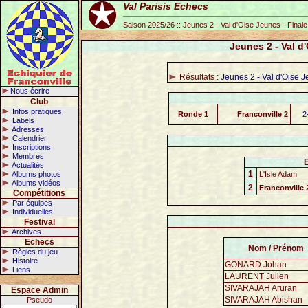
Val Parisis Echecs
Saison 2025/26 :: Jeunes 2 - Val d'Oise Jeunes - Final
Jeunes 2 - Val d
Résultats :
Jeunes 2 - Val d'Oise J
Nous écrire
Club
Infos pratiques
Ronde 1
Franconville 2
2
Labels
Adresses
Calendrier
Inscriptions
Membres
Actualités
1
Albums photos
L'Isle Adam
Albums vidéos
2
Franconville 
Compétitions
Par équipes
Individuelles
Festival
Archives
Echecs
Nom / Prénom
Règles du jeu
Histoire
GONARD Johan
Liens
LAURENT Julien
SIVARAJAH Aruran
Espace Admin
SIVARAJAH Abishan
Pseudo