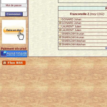
Mot de passe
Franconville 2
(moy:1162)
GONARD Johan
GONARD Johan
LAURENT Julien
LAURENT Julien
SIVARAJAH Aruran
SIVARAJAH Aruran
SIVARAJAH Abishan
SIVARAJAH Abishan
V
Paiement sécurisé