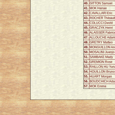
40.
GITTON Samuel
41.
MOK Hanae
42.
CAVALLARI Eric
43.
ROCHER Thibaul
44.
COLUCCI David
45.
GRACZYK Henri
46.
ALAISSER Fabric
47.
ALLOUCHE Ada
48.
GRETRY Matteo
49.
MONGUILLON Ang
50.
MOSALINI Juanjo
51.
SAMBAKE Mady
52.
GREMION Rose
53.
RAILLON HU Yun
54.
HOUILLON Bruno
55.
HUART Morgan
56.
BOUDCHICH Ad
57.
MOK Emma