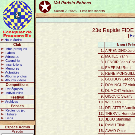
Val Parisis Echecs
Saison 2025/26 :: Liste des inscrits
23e Rapide FIDE d
|
Re
Nous écrire
Club
Nom / Pr
Infos pratiques
1.
APPENDINO Jer
Labels
2.
MAREC Yann
Adresses
Calendrier
3.
LENOIR Jean-Cha
Inscriptions
4.
EMERIAU Remi
Membres
Actualités
5.
RENE MONGUILLO
Albums photos
6.
GOUDON Gregor
Albums vidéos
Compétitions
7.
DOMINGUEZ Alai
Par équipes
8.
DUMONT Antoine
Individuelles
9.
GIGOVIC Swany
Festival
Archives
10.
WILK Ilan
Echecs
11.
DELATTRE Aureli
Règles du jeu
12.
THERVIL Henrick
Histoire
Liens
13.
JEGO Stanislas
14.
RAMU Tilak
Espace Admin
15.
AWAD Omar
Pseudo