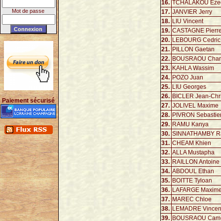
16.
TCHALAKOU Ezec
Mot de passe
17.
JANVIER Jerry
18.
LIU Vincent
19.
CASTAGNE Pierr
20.
LEBOURG Cedric
21.
PILLON Gaetan
22.
BOUSRAOU Cha
23.
KAHLA Wassim
24.
POZO Juan
25.
LIU Georges
26.
BICLER Jean-Chr
Paiement sécurisé
27.
JOLIVEL Maxime
28.
PIVRON Sebastie
29.
RAMU Kanya
30.
SINNATHAMBY R
31.
CHEAM Khien
32.
ALLA Mustapha
33.
RAILLON Antoine
34.
ABDOUL Ethan
35.
BOITTE Tyloan
36.
LAFARGE Maxim
37.
MAREC Chloe
38.
LEMADRE Vincen
39.
BOUSRAOU Came