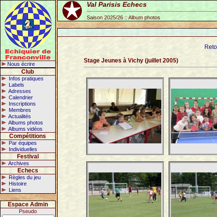
Val Parisis Echecs
Saison 2025/26 :: Album photos
Reto
Stage Jeunes à Vichy (juillet 2005)
Nous écrire
Club
Infos pratiques
Labels
Adresses
Calendrier
Inscriptions
Membres
Actualités
Albums photos
Albums vidéos
Compétitions
Par équipes
Individuelles
Festival
Archives
Echecs
Règles du jeu
Histoire
Liens
Espace Admin
Pseudo