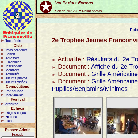
Val Parisis Echecs
Saison 2025/26 :: Album photos
Reto
2e Trophée Jeunes Franconvi
Nous écrire
Club
Infos pratiques
Labels
Actualité :
Résultats du 2e T
Adresses
Calendrier
Document :
Affiche du 2e Tr
Inscriptions
Membres
Document :
Grille Américain
Actualités
Albums photos
Document :
Grille Américain
Albums vidéos
Compétitions
Pupilles/Benjamins/Minimes
Par équipes
Individuelles
Festival
Archives
Echecs
Règles du jeu
Histoire
Liens
Espace Admin
Pseudo