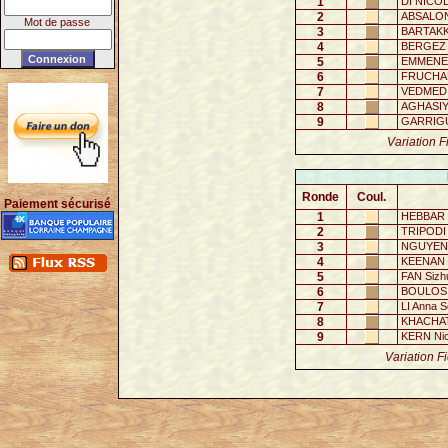
1
DI NICO
2
ABSALON
Mot de passe
3
BARTAKK
4
BERGEZ 
5
EMMENECK
6
FRUCHARD
7
VEDMEDI
8
AGHASIY
9
GARRIGUE
Variation F
Ronde
Coul.
Paiement sécurisé
1
HEBBAR 
2
TRIPODI
3
NGUYEN 
4
KEENAN C
5
FAN Sizh
6
BOULOS 
7
LI Anna S
8
KHACHAT
9
KERN Nic
Variation F