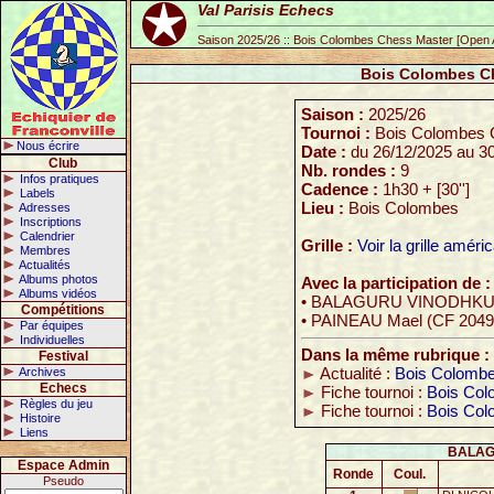
Val Parisis Echecs
Saison 2025/26 :: Bois Colombes Chess Master [Open A
Bois Colombes Ch
Saison :
2025/26
Tournoi :
Bois Colombes 
Nous écrire
Date :
du 26/12/2025 au 3
Club
Nb. rondes :
9
Infos pratiques
Cadence :
1h30 + [30'']
Labels
Lieu :
Bois Colombes
Adresses
Inscriptions
Calendrier
Grille :
Voir la grille améri
Membres
Actualités
Albums photos
Avec la participation de :
Albums vidéos
• BALAGURU VINODHKUM
Compétitions
• PAINEAU Mael (CF 2049
Par équipes
Individuelles
Dans la même rubrique :
Festival
Archives
Actualité :
Bois Colomb
Echecs
Fiche tournoi :
Bois Col
Règles du jeu
Fiche tournoi :
Bois Col
Histoire
Liens
BALAG
Espace Admin
Ronde
Coul.
Pseudo