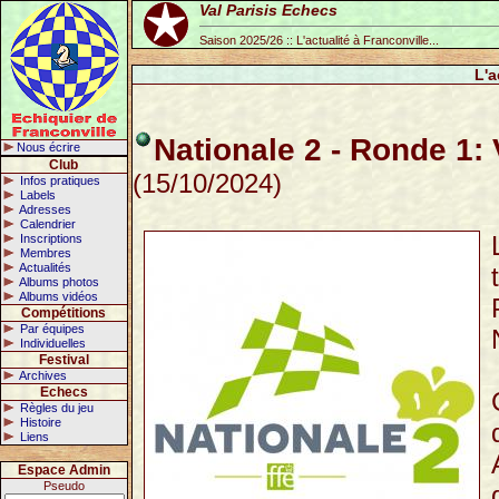
Val Parisis Echecs
Saison 2025/26 :: L'actualité à Franconville...
L'a
Nationale 2 - Ronde 1: 
Nous écrire
Club
(15/10/2024)
Infos pratiques
Labels
Adresses
Calendrier
Inscriptions
Membres
Actualités
Albums photos
Albums vidéos
Compétitions
Par équipes
Individuelles
Festival
Archives
Echecs
Règles du jeu
Histoire
Liens
Espace Admin
Pseudo