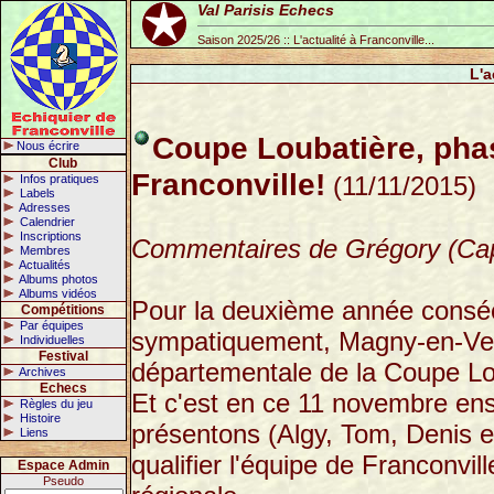
Val Parisis Echecs
Saison 2025/26 :: L'actualité à Franconville...
L'a
Coupe Loubatière, phas
Nous écrire
Club
Franconville!
(11/11/2015)
Infos pratiques
Labels
Adresses
Calendrier
Inscriptions
Commentaires de Grégory (Cap
Membres
Actualités
Albums photos
Albums vidéos
Pour la deuxième année consécu
Compétitions
Par équipes
sympatiquement, Magny-en-Vex
Individuelles
Festival
départementale de la Coupe Lou
Archives
Echecs
Et c'est en ce 11 novembre ens
Règles du jeu
Histoire
présentons (Algy, Tom, Denis e
Liens
qualifier l'équipe de Franconvil
Espace Admin
Pseudo