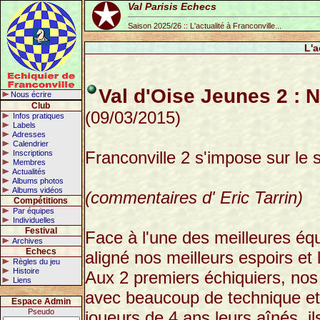
Val Parisis Echecs
Saison 2025/26 :: L'actualité à Franconville...
L'a
Val d'Oise Jeunes 2 : No
Nous écrire
Club
(09/03/2015)
Infos pratiques
Labels
Adresses
Calendrier
Franconville 2 s'impose sur le
Inscriptions
Membres
Actualités
Albums photos
Albums vidéos
(commentaires d' Eric Tarrin)
Compétitions
Par équipes
Individuelles
Festival
Face à l'une des meilleures é
Archives
Echecs
aligné nos meilleurs espoirs et 
Règles du jeu
Histoire
Aux 2 premiers échiquiers, nos
Liens
avec beaucoup de technique et 
Espace Admin
Pseudo
joueurs de 4 ans leurs aînés, i