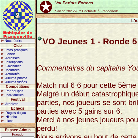
Val Parisis Echecs
Saison 2025/26 :: L'actualité à Franconville...
L'a
VO Jeunes 1 - Ronde 5
Nous écrire
Club
Infos pratiques
Labels
Adresses
Inscriptions
Commentaires du capitaine Yo
Calendrier
Membres
Actualités
Albums photos
Albums vidéos
Match nul 6-6 pour cette 5ème 
Compétitions
Par équipes
Malgré un début catastrophique
Individuelles
Festival
parties, nos joueurs se sont b
Archives
Echecs
parties avec 5 gains sur 6.
Règles du jeu
Histoire
Merci à nos jeunes joueurs pou
Liens
perdu!
Espace Admin
Pseudo
Nous arrivons au bout de cette