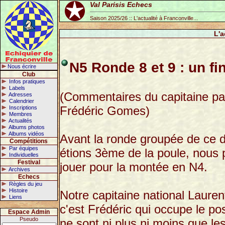
Val Parisis Echecs
Saison 2025/26 :: L'actualité à Franconville...
L'a
N5 Ronde 8 et 9 : un fi
Nous écrire
Club
Infos pratiques
Labels
(Commentaires du capitaine par
Adresses
Calendrier
Frédéric Gomes)
Inscriptions
Membres
Actualités
Albums photos
Albums vidéos
Avant la ronde groupée de ce 
Compétitions
Par équipes
étions 3ème de la poule, nous
Individuelles
Festival
jouer pour la montée en N4.
Archives
Echecs
Règles du jeu
Histoire
Notre capitaine national Lauren
Liens
c'est Frédéric qui occupe le pos
Espace Admin
Pseudo
ne sont ni plus ni moins que le