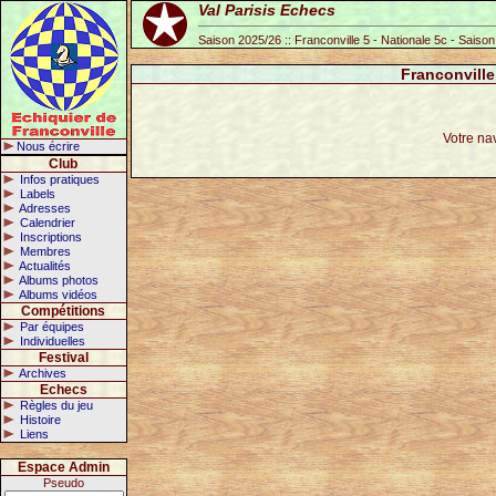
Val Parisis Echecs
Saison 2025/26 :: Franconville 5 - Nationale 5c - Saiso
Franconville
Votre na
Nous écrire
Club
Infos pratiques
Labels
Adresses
Calendrier
Inscriptions
Membres
Actualités
Albums photos
Albums vidéos
Compétitions
Par équipes
Individuelles
Festival
Archives
Echecs
Règles du jeu
Histoire
Liens
Espace Admin
Pseudo