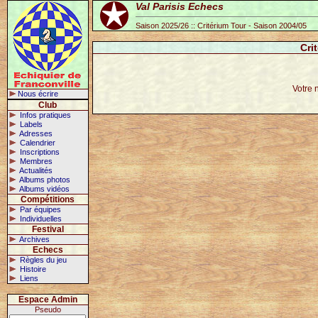
Val Parisis Echecs
Saison 2025/26 :: Critérium Tour - Saison 2004/05
Cri
Votre 
Nous écrire
Club
Infos pratiques
Labels
Adresses
Calendrier
Inscriptions
Membres
Actualités
Albums photos
Albums vidéos
Compétitions
Par équipes
Individuelles
Festival
Archives
Echecs
Règles du jeu
Histoire
Liens
Espace Admin
Pseudo