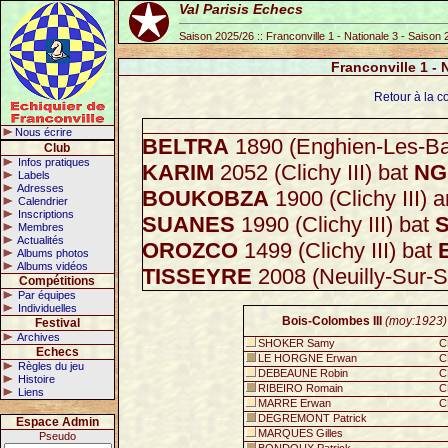
Val Parisis Echecs
Saison 2025/26 :: Franconville 1 - Nationale 3 - Saison
Franconville 1 - 
Retour à la c
Nous écrire
BELTRA
1890 (Enghien-Les-Ba
Club
Infos pratiques
KARIM
2052 (Clichy III) bat
NG
Labels
Adresses
BOUKOBZA
1900 (Clichy III) 
Calendrier
Inscriptions
SUANES
1990 (Clichy III) bat
Membres
Actualités
OROZCO
1499 (Clichy III) bat
Albums photos
Albums vidéos
TISSEYRE
2008 (Neuilly-Sur-S
Compétitions
Par équipes
Individuelles
Bois-Colombes III
(moy:1923)
Festival
Archives
SHOKER Samy
C
Echecs
LE HORGNE Erwan
C
Règles du jeu
DEBEAUNE Robin
C
Histoire
RIBEIRO Romain
C
Liens
MARRE Erwan
C
DEGREMONT Patrick
Espace Admin
MARQUES Gilles
Pseudo