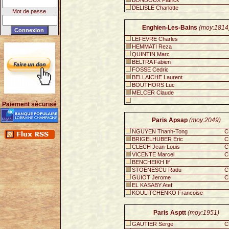
BONDOUX Patrick
DELISLE Charlotte
Mot de passe
Enghien-Les-Bains
(moy:1814
LEFEVRE Charles
HEMMATI Reza
QUINTIN Marc
BELTRA Fabien
FOSSE Cedric
BELLAICHE Laurent
BOUTHORS Luc
MELCER Claude
Paiement sécurisé
Paris Apsap
(moy:2049)
NGUYEN Thanh-Tong
C
BRIGELHUBER Eric
C
CLECH Jean-Louis
C
VICENTE Marcel
C
BENCHEIKH Ilf
STOENESCU Radu
C
GUIOT Jerome
C
EL KASABY Atef
KOULITCHENKO Francoise
Paris Asptt
(moy:1951)
GAUTIER Serge
C