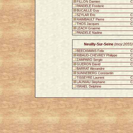
FILLON Damien
C
PANDELE Frederic
BUCAILLE Guy
SZYLAR Eric
C
RAIMBAULT Pierre
C
THOS Jacques
C
LEACH Graeme
PANDELE Nadine
Neuilly-Sur-Seine
(moy:2055)
BEECKMANS Felix
C
RIBAUD-CHEVREY Philippe
C
ZAMPARO Sergio
C
GUERON David
C
BARRAT Alexandre
SUNNEBERG Constantin
TISSEYRE Laurent
C
LAUNIAU Stephane
C
ISRAEL Delphine