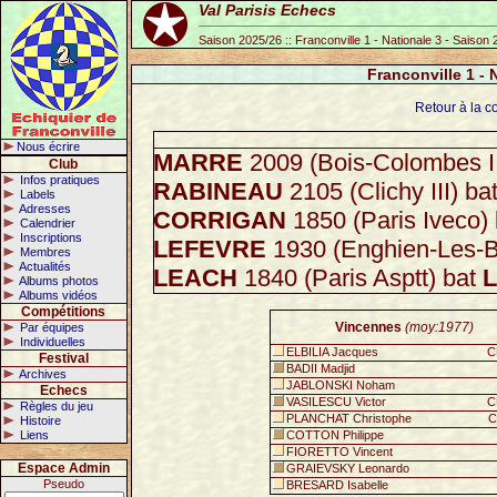
Val Parisis Echecs
Saison 2025/26 :: Franconville 1 - Nationale 3 - Saison
Franconville 1 - 
Retour à la c
Nous écrire
MARRE
2009 (Bois-Colombes II
Club
Infos pratiques
RABINEAU
2105 (Clichy III) ba
Labels
Adresses
CORRIGAN
1850 (Paris Iveco)
Calendrier
Inscriptions
LEFEVRE
1930 (Enghien-Les-B
Membres
Actualités
LEACH
1840 (Paris Asptt) bat
Albums photos
Albums vidéos
Compétitions
Vincennes
(moy:1977)
Par équipes
Individuelles
ELBILIA Jacques
C
Festival
BADII Madjid
Archives
JABLONSKI Noham
Echecs
VASILESCU Victor
C
Règles du jeu
PLANCHAT Christophe
C
Histoire
Liens
COTTON Philippe
FIORETTO Vincent
Espace Admin
GRAIEVSKY Leonardo
Pseudo
BRESARD Isabelle