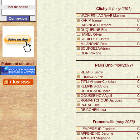
Mot de passe
Clichy III
(moy:2001)
VACHIER-LAGRAVE Maxime
KARIM Ismael
C
RABINEAU Clement
C
DUQUENNE Eric
C
HAMEL Olivier
SOUILLOT Florent
MILANOVIC Dino
C
BOUKOBZA Adrien
DOR Roxane
Paiement sécurisé
Paris Bnp
(moy:2099)
REJAIBI Samir
LUMINAIS Eric
C
TITLI Vincent-Christian
C
KEMPINSKI Andre
C
DUDOGNON Marc
GOUSSEINOV Aguif
C
ROMANTCHOUK Jacques
C
PATRAT Joel
DE COHEN Lisa
Franconville
(moy:2058)
LEMPEREUR Frederic
C
APPENDINO Jerome
C
ABOUAN Stephane
C