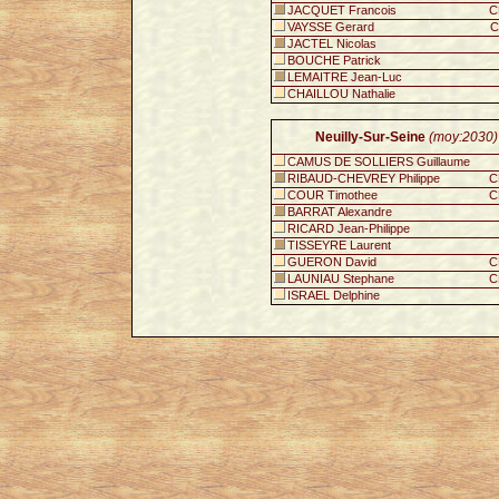
JACQUET Francois
C
VAYSSE Gerard
C
JACTEL Nicolas
BOUCHE Patrick
LEMAITRE Jean-Luc
CHAILLOU Nathalie
Neuilly-Sur-Seine
(moy:2030)
CAMUS DE SOLLIERS Guillaume
RIBAUD-CHEVREY Philippe
C
COUR Timothee
C
BARRAT Alexandre
RICARD Jean-Philippe
TISSEYRE Laurent
GUERON David
C
LAUNIAU Stephane
C
ISRAEL Delphine