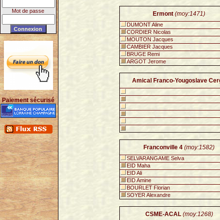
Mot de passe
Ermont
(moy:1471)
DUMONT Aline
CORDIER Nicolas
MOUTON Jacques
CAMBIER Jacques
BRUGE Remi
ARGOT Jerome
Amical Franco-Yougoslave Cer
Paiement sécurisé
Franconville 4
(moy:1582)
SELVARANGAME Selva
EID Maha
EID Ali
EID Amine
BOURLET Florian
SOYER Alexandre
CSME-ACAL
(moy:1268)