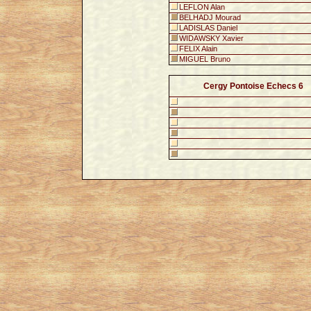
LEFLON Alan
BELHADJ Mourad
LADISLAS Daniel
WIDAWSKY Xavier
FELIX Alain
MIGUEL Bruno
Cergy Pontoise Echecs 6