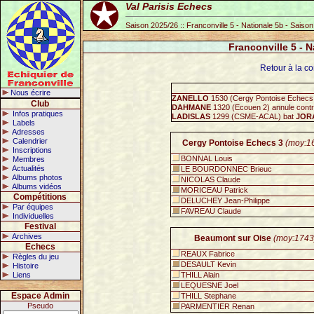
Val Parisis Echecs
Saison 2025/26 :: Franconville 5 - Nationale 5b - Saiso
Franconville 5 - 
Retour à la co
Nous écrire
ZANELLO
1530 (Cergy Pontoise Echecs
Club
DAHMANE
1320 (Ecouen 2) annule cont
Infos pratiques
LADISLAS
1299 (CSME-ACAL) bat
JOR
Labels
Adresses
Calendrier
Cergy Pontoise Echecs 3
(moy:1
Inscriptions
BONNAL Louis
Membres
Actualités
LE BOURDONNEC Brieuc
Albums photos
NICOLAS Claude
Albums vidéos
MORICEAU Patrick
Compétitions
DELUCHEY Jean-Philippe
Par équipes
FAVREAU Claude
Individuelles
Festival
Archives
Beaumont sur Oise
(moy:1743
Echecs
REAUX Fabrice
Règles du jeu
DESAULT Kevin
Histoire
Liens
THILL Alain
LEQUESNE Joel
Espace Admin
THILL Stephane
Pseudo
PARMENTIER Renan