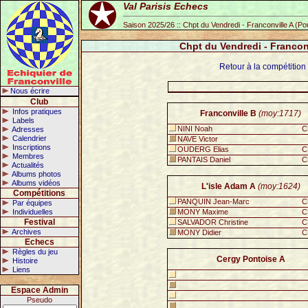
Val Parisis Echecs
Saison 2025/26 :: Chpt du Vendredi - Franconville A (P
Chpt du Vendredi - Francon
Retour à la compétition
Nous écrire
Club
Infos pratiques
Franconville B
(moy:1717)
Labels
NINI Noah
C
Adresses
Calendrier
NAVE Victor
Inscriptions
OUDERG Elias
C
Membres
PANTAIS Daniel
C
Actualités
Albums photos
Albums vidéos
L'isle Adam A
(moy:1624)
Compétitions
PANQUIN Jean-Marc
C
Par équipes
Individuelles
MONY Maxime
C
Festival
SALVADOR Christine
C
Archives
MONY Didier
C
Echecs
Règles du jeu
Cergy Pontoise A
Histoire
Liens
Espace Admin
Pseudo