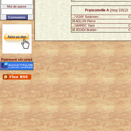
Mot de passe
Franconville A
(moy:1812)
VIJAY Soukreev
C
ADLUN Pierre
MAREC Yann
C
JEDIDI Brahim
C
Paiement sécurisé