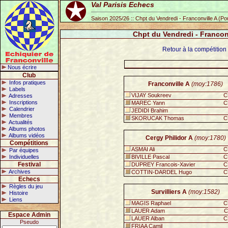
Val Parisis Echecs
Saison 2025/26 :: Chpt du Vendredi - Franconville A (P
Chpt du Vendredi - Francon
Retour à la compétition
Nous écrire
Club
Infos pratiques
Franconville A
(moy:1786)
Labels
VIJAY Soukreev
C
Adresses
Inscriptions
MAREC Yann
C
Calendrier
JEDIDI Brahim
Membres
SKORUCAK Thomas
C
Actualités
Albums photos
Albums vidéos
Cergy Philidor A
(moy:1780)
Compétitions
ASMAI Ali
C
Par équipes
Individuelles
BIVILLE Pascal
C
Festival
DUPREY Francois-Xavier
C
Archives
COTTIN-DARDEL Hugo
C
Echecs
Règles du jeu
Survilliers A
(moy:1582)
Histoire
Liens
MAGIS Raphael
C
LAUER Adam
C
Espace Admin
LAUER Alban
C
Pseudo
FRIAA Camil