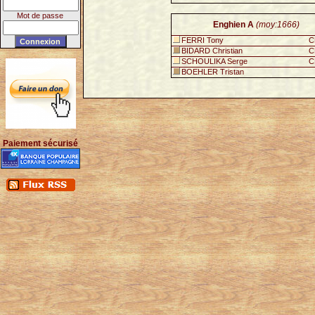
Mot de passe
Enghien A
(moy:1666)
FERRI Tony
C
BIDARD Christian
C
SCHOULIKA Serge
C
BOEHLER Tristan
Paiement sécurisé