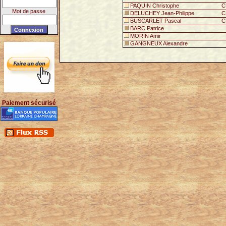
PAQUIN Christophe
C
Mot de passe
DELUCHEY Jean-Philippe
C
BUSCARLET Pascal
C
BARC Patrice
MORIN Amir
GANGNEUX Alexandre
Paiement sécurisé