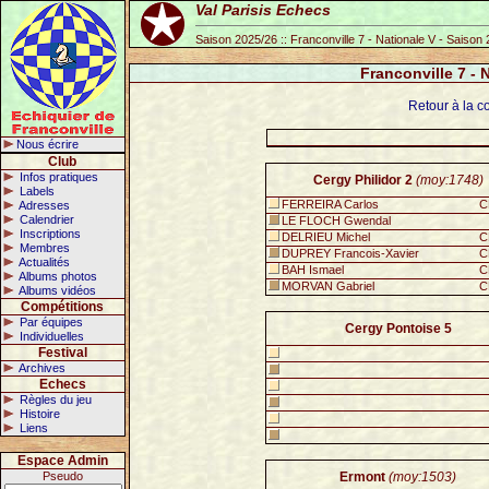
Val Parisis Echecs
Saison 2025/26 :: Franconville 7 - Nationale V - Saison
Franconville 7 - 
Retour à la c
Nous écrire
Club
Infos pratiques
Cergy Philidor 2
(moy:1748)
Labels
FERREIRA Carlos
C
Adresses
Calendrier
LE FLOCH Gwendal
Inscriptions
DELRIEU Michel
C
Membres
DUPREY Francois-Xavier
C
Actualités
BAH Ismael
C
Albums photos
MORVAN Gabriel
C
Albums vidéos
Compétitions
Par équipes
Cergy Pontoise 5
Individuelles
Festival
Archives
Echecs
Règles du jeu
Histoire
Liens
Espace Admin
Pseudo
Ermont
(moy:1503)