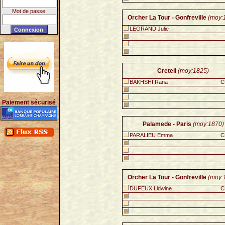
Mot de passe
Orcher La Tour - Gonfreville
(moy:
LEGRAND Julie
Creteil
(moy:1825)
BAKHSHI Rana
C
Paiement sécurisé
Palamede - Paris
(moy:1870)
PARALIEU Emma
C
Orcher La Tour - Gonfreville
(moy:
DUFEUX Lidwine
C