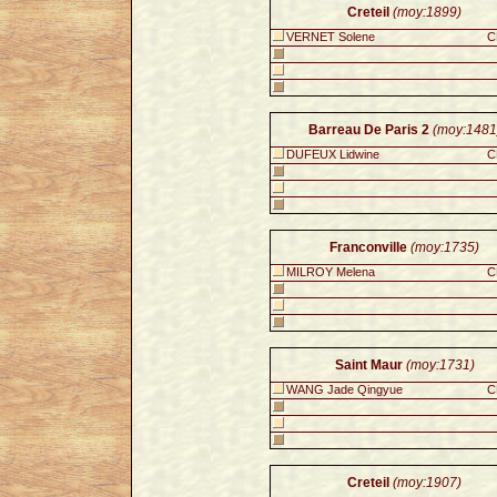
Creteil
(moy:1899)
VERNET Solene
C
Barreau De Paris 2
(moy:1481
DUFEUX Lidwine
C
Franconville
(moy:1735)
MILROY Melena
C
Saint Maur
(moy:1731)
WANG Jade Qingyue
C
Creteil
(moy:1907)