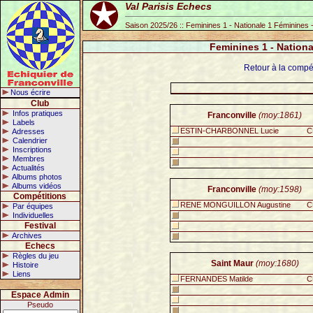
Val Parisis Echecs
Saison 2025/26 :: Feminines 1 - Nationale 1 Féminines 
Feminines 1 - Nationa
Retour à la compé
Nous écrire
Club
Infos pratiques
Franconville
(moy:1861)
Labels
ESTIN-CHARBONNEL Lucie
C
Adresses
Calendrier
Inscriptions
Membres
Actualités
Albums photos
Albums vidéos
Franconville
(moy:1598)
Compétitions
RENE MONGUILLON Augustine
C
Par équipes
Individuelles
Festival
Archives
Echecs
Règles du jeu
Saint Maur
(moy:1680)
Histoire
Liens
FERNANDES Matilde
C
Espace Admin
Pseudo