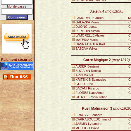
SKORUCAK Thomas
C
Mot de passe
J.e.e.n. 4
(moy:1850)
LAMORELLE Julien
M
GALAZKA Pierre
C
DUONG Lucas
C
PEROUIN Simon
C
LAMORELLE Alexey
C
MATERIA Mario
C
HANNA DAHER Karl
C
BASOVA Yuliya
C
Paiement sécurisé
Carre Magique 2
(moy:1812)
AUDER Benjamin
C
BUGARIN Ronnie
ARKI Mikael
KRITSIKIS Evaggelos
C
GUEDJ Eric
C
BACANI Ricardo
C
FLORES Kate Anne
C
PATRICE Robin Johan
Rueil Malmaison 3
(moy:1619
FRAYSSE Leandre
C
CARRASQUEDO Imanol
C
JASMIN Lysandre
C
MCHUGH David
C