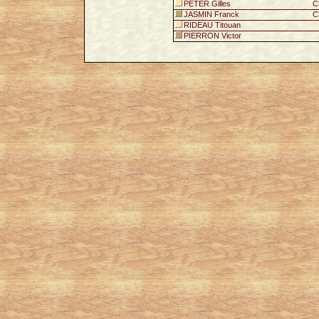
PETER Gilles
C
JASMIN Franck
C
RIDEAU Titouan
PIERRON Victor