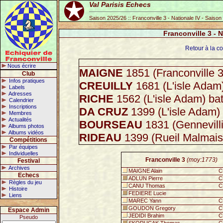
Val Parisis Echecs
Saison 2025/26 :: Franconville 3 - Nationale IV - Saiso
Franconville 3 - 
Retour à la co
Nous écrire
MAIGNE
1851 (Franconville 3
Club
Infos pratiques
CREUILLY
1681 (L'isle Adam
Labels
Adresses
RICHE
1562 (L'isle Adam) ba
Calendrier
Inscriptions
DA CRUZ
1399 (L'isle Adam)
Membres
Actualités
BOURSEAU
1831 (Gennevilli
Albums photos
Albums vidéos
RIDEAU
1399 (Rueil Malmais
Compétitions
Par équipes
Individuelles
Franconville 3
(moy:1773)
Festival
Archives
MAIGNE Alain
C
Echecs
ADLUN Pierre
C
Règles du jeu
CANU Thomas
C
Histoire
FEDIERE Lucie
Liens
MAREC Yann
C
GOUDON Gregory
C
Espace Admin
JEDIDI Brahim
C
Pseudo