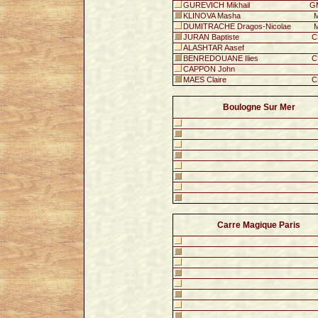
GUREVICH Mikhail
G
KLINOVA Masha
M
DUMITRACHE Dragos-Nicolae
M
JURAN Baptiste
C
ALASHTAR Aasef
BENREDOUANE Ilies
C
CAPPON John
MAES Claire
C
Boulogne Sur Mer
Carre Magique Paris