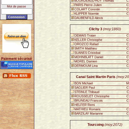
BOURDEAUD'HUY Thomas
C
PARIS Pierre-Julien
C
Mot de passe
COLART Corentin
C
KLIPPER Noemie
C
DAUBENFILD Alexis
Clichy 3
(moy:1860)
DEMAIS Traian
C
KELLER Christophe
C
OROZCO Rafael
C
SMITH Matthieu
C
SUANES Cristobal
C
MOHNBLATT Daniel
C
Paiement sécurisé
MOREL Damien
C
DERMOUM Lina
C
Canal Saint Martin Paris
(moy:20
BON Michael
M
SAGLIER Paul
C
STEINLE Thibaud
C
ROUSSELET Christophe
C
BRUNEAU Francois
C
HELFER Remi
MATHIEU Romaric
C
BARZILAY Marianne
C
Tourcoing
(moy:2072)