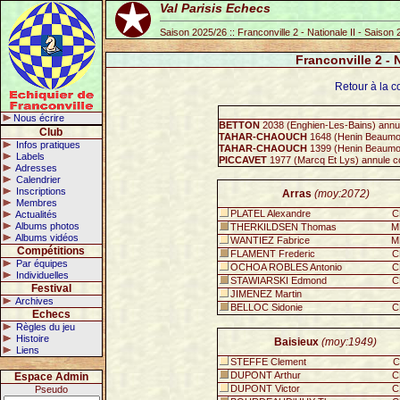
Val Parisis Echecs
Saison 2025/26 :: Franconville 2 - Nationale II - Saison
Franconville 2 - 
Retour à la co
Nous écrire
BETTON
2038 (Enghien-Les-Bains) annu
Club
TAHAR-CHAOUCH
1648 (Henin Beaumo
Infos pratiques
TAHAR-CHAOUCH
1399 (Henin Beaumo
Labels
PICCAVET
1977 (Marcq Et Lys) annule c
Adresses
Calendrier
Inscriptions
Arras
(moy:2072)
Membres
PLATEL Alexandre
C
Actualités
Albums photos
THERKILDSEN Thomas
M
Albums vidéos
WANTIEZ Fabrice
M
Compétitions
FLAMENT Frederic
C
Par équipes
OCHOA ROBLES Antonio
C
Individuelles
STAWIARSKI Edmond
C
Festival
JIMENEZ Martin
Archives
BELLOC Sidonie
C
Echecs
Règles du jeu
Histoire
Baisieux
(moy:1949)
Liens
STEFFE Clement
C
DUPONT Arthur
C
Espace Admin
DUPONT Victor
C
Pseudo