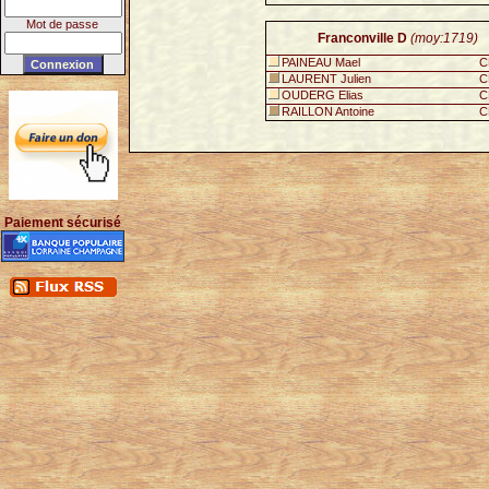
Mot de passe
Franconville D
(moy:1719)
PAINEAU Mael
C
LAURENT Julien
C
OUDERG Elias
C
RAILLON Antoine
C
Paiement sécurisé