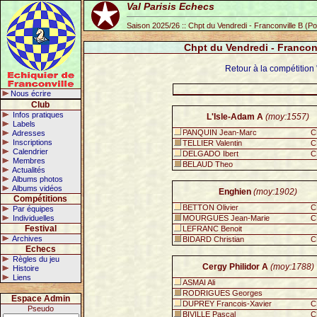
Val Parisis Echecs
Saison 2025/26 :: Chpt du Vendredi - Franconville B (P
Chpt du Vendredi - Francon
Retour à la compétition
Nous écrire
Club
Infos pratiques
L'Isle-Adam A
(moy:1557)
Labels
PANQUIN Jean-Marc
C
Adresses
Inscriptions
TELLIER Valentin
C
Calendrier
DELGADO Ibert
C
Membres
BELAUD Theo
Actualités
Albums photos
Albums vidéos
Enghien
(moy:1902)
Compétitions
BETTON Olivier
C
Par équipes
Individuelles
MOURGUES Jean-Marie
C
Festival
LEFRANC Benoit
Archives
BIDARD Christian
C
Echecs
Règles du jeu
Cergy Philidor A
(moy:1788)
Histoire
Liens
ASMAI Ali
RODRIGUES Georges
Espace Admin
DUPREY Francois-Xavier
C
Pseudo
BIVILLE Pascal
C