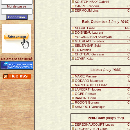
KOUTCHINSKY Gabriel
CARRE Francois
C
Mot de passe
DERMOUM Lina
C
Bois-Colombes 2
(moy:1949)
NEGRE Emilie
MF
DOISNEAU Laurent
YOGANATHAN Sakithyan
C
GUERLACH Frederic
C
SEILER-SAR Solal
TU Mathias
C
CHOTEAU Gurvann
C
LOYER Kaito
C
Paiement sécurisé
Lisieux
(moy:1988)
MARIE Maxime
C
GODARD Maxence
M
MARCHADOUR Emilie
C
LAMBERT Hugues
C
OGER Romain
C
BARBINI Denis
C
RODON Gurvan
C
SANDROT Veronique
Petit-Caux
(moy:1868)
DEREGNAUCOURT Lucas
C
GRICHKEVITCH Gilles
C