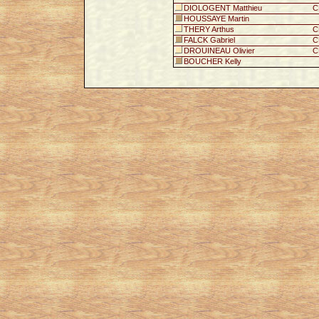
DIOLOGENT Matthieu
C
HOUSSAYE Martin
THERY Arthus
C
FALCK Gabriel
C
DROUINEAU Olivier
C
BOUCHER Kelly