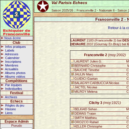
Val Parisis Echecs
Saison 2025/26 :: Franconville 2 - Nationale II - Saison
Franconville 2 - 
Retour à la co
Nous écrire
LAURENT
2183 (Franconville 2) bat
DES
Club
DEVAURE
2037 (Gournay En Bray) bat
Infos pratiques
Labels
Adresses
Franconville 2
(moy:2002)
Calendrier
LAURENT Julien G.
M
Inscriptions
Membres
BERNARD Christophe
M
Actualités
BAUCHE Timothe
C
Albums photos
JAULIN Marc
C
Albums vidéos
GUIDICI Gaetan
C
Compétitions
BALAGNY-CARBUCCIA Nicolas
C
Par équipes
JACTEL Nicolas
C
Individuelles
MILROY Melena
C
Festival
Archives
Echecs
Clichy 3
(moy:1921)
Règles du jeu
Histoire
BELKAID Sohan
M
Liens
DEMAIS Traian
SMITH Matthieu
C
Espace Admin
OROZCO Rafael
C
Pseudo
KELLER Christophe
C